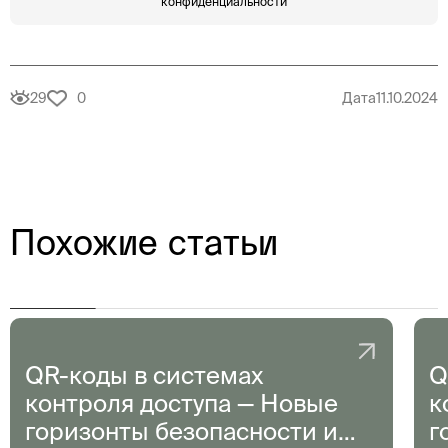
конфиденциальности
29
0
Дата
11.10.2024
Похожие статьи
QR-коды в системах
Q
контроля доступа — Новые
к
горизонты безопасности и
г