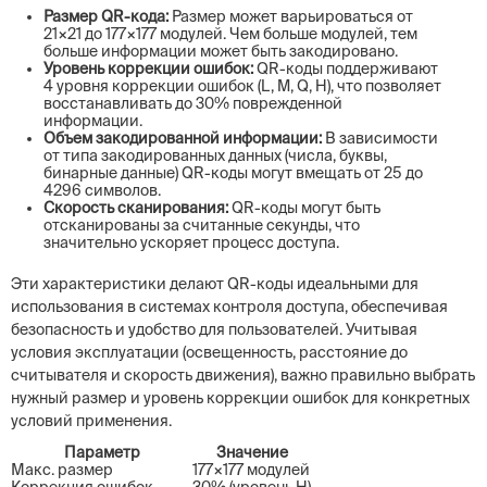
Размер QR-кода:
Размер может варьироваться от
21×21 до 177×177 модулей. Чем больше модулей, тем
больше информации может быть закодировано.
Уровень коррекции ошибок:
QR-коды поддерживают
4 уровня коррекции ошибок (L, M, Q, H), что позволяет
восстанавливать до 30% поврежденной
информации.
Объем закодированной информации:
В зависимости
от типа закодированных данных (числа, буквы,
бинарные данные) QR-коды могут вмещать от 25 до
4296 символов.
Скорость сканирования:
QR-коды могут быть
отсканированы за считанные секунды, что
значительно ускоряет процесс доступа.
Эти характеристики делают QR-коды идеальными для
использования в системах контроля доступа, обеспечивая
безопасность и удобство для пользователей. Учитывая
условия эксплуатации (освещенность, расстояние до
считывателя и скорость движения), важно правильно выбрать
нужный размер и уровень коррекции ошибок для конкретных
условий применения.
Параметр
Значение
Макс. размер
177×177 модулей