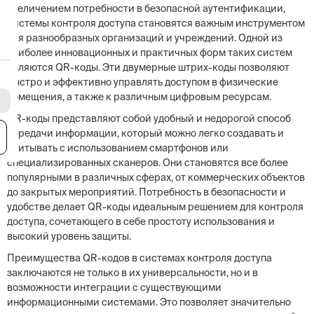
увеличением потребности в безопасной аутентификации,
системы контроля доступа становятся важным инструментом
для разнообразных организаций и учреждений. Одной из
наиболее инновационных и практичных форм таких систем
являются QR-коды. Эти двумерные штрих-коды позволяют
быстро и эффективно управлять доступом в физические
помещения, а также к различным цифровым ресурсам.
QR-коды представляют собой удобный и недорогой способ
передачи информации, который можно легко создавать и
я
считывать с использованием смартфонов или
специализированных сканеров. Они становятся все более
популярными в различных сферах, от коммерческих объектов
до закрытых мероприятий. Потребность в безопасности и
удобстве делает QR-коды идеальным решением для контроля
доступа, сочетающего в себе простоту использования и
высокий уровень защиты.
Преимущества QR-кодов в системах контроля доступа
заключаются не только в их универсальности, но и в
возможности интеграции с существующими
информационными системами. Это позволяет значительно