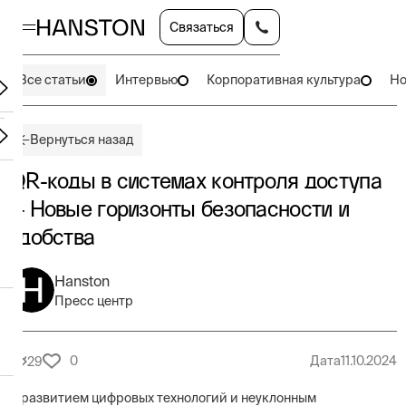
Связаться
Все статьи
Интервью
Корпоративная культура
Но
Вернуться назад
QR-коды в системах контроля доступа
— Новые горизонты безопасности и
удобства
Hanston
Пресс центр
0
Дата
11.10.2024
29
С развитием цифровых технологий и неуклонным