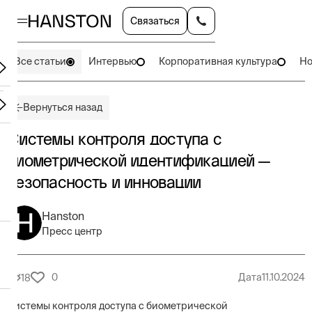
Связаться
Все статьи
Интервью
Корпоративная культура
Но
Вернуться назад
Системы контроля доступа с
биометрической идентификацией —
безопасность и инновации
Hanston
Пресс центр
0
Дата
11.10.2024
18
Системы контроля доступа с биометрической