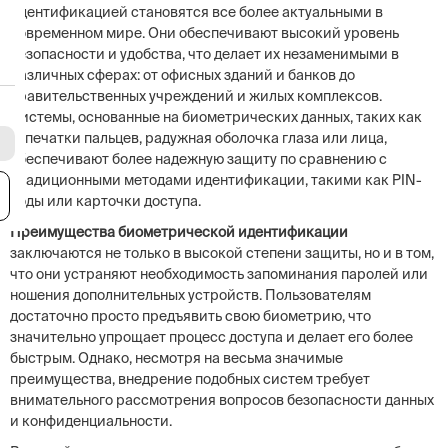
идентификацией становятся все более актуальными в
современном мире. Они обеспечивают высокий уровень
безопасности и удобства, что делает их незаменимыми в
различных сферах: от офисных зданий и банков до
правительственных учреждений и жилых комплексов.
Системы, основанные на биометрических данных, таких как
отпечатки пальцев, радужная оболочка глаза или лица,
обеспечивают более надежную защиту по сравнению с
традиционными методами идентификации, такими как PIN-
я
коды или карточки доступа.
Преимущества биометрической идентификации
заключаются не только в высокой степени защиты, но и в том,
что они устраняют необходимость запоминания паролей или
ношения дополнительных устройств. Пользователям
достаточно просто предъявить свою биометрию, что
значительно упрощает процесс доступа и делает его более
быстрым. Однако, несмотря на весьма значимые
преимущества, внедрение подобных систем требует
внимательного рассмотрения вопросов безопасности данных
и конфиденциальности.