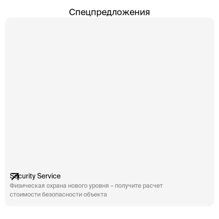
комплексов. Системы, основанные на
ко
Спецпредложения
биометрических данных, таких как отпечатки
би
пальцев, радужная оболочка глаза или лица,
па
обеспечивают более надежную […]
об
Security Service
Физическая охрана нового уровня – получите расчет
стоимости безопасности объекта