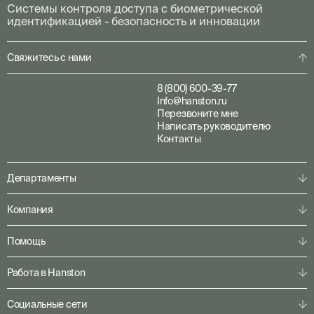
Системы контроля доступа с биометрической
идентификацией - безопасность и инновации
Свяжитесь с нами
8 (800) 600-39-77
Info@hanston.ru
Перезвоните мне
Написать руководителю
Контакты
Департаменты
Физическая охрана
Компания
Пультовая охрана
Личная охрана
О компании
Помощь
Консалтинг
Наша команда
Системы безопасности
Клиентам
Решения по секторам
Работа в Hanston
Партнерам
Конфигуратор
Пресс-центр
Служба ГБР
Кейсы
Карьера
Социальные сети
Горячая линия SOC 24/7