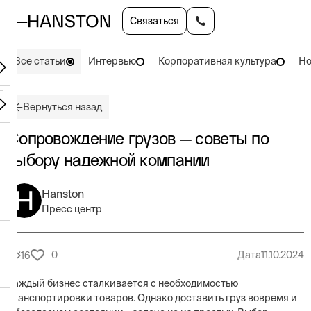
Связаться
Все статьи
Интервью
Корпоративная культура
Но
Вернуться назад
Сопровождение грузов — советы по
выбору надежной компании
Hanston
Пресс центр
0
Дата
11.10.2024
16
Каждый бизнес сталкивается с необходимостью
транспортировки товаров. Однако доставить груз вовремя и