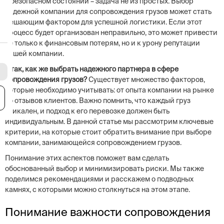
в безопасном состоянии – задача не из простых. Выбор
надежной компании для сопровождения грузов может стать
решающим фактором для успешной логистики. Если этот
процесс будет организован неправильно, это может привести
не только к финансовым потерям, но и к урону репутации
вашей компании.
Итак, как же выбрать надежного партнера в сфере
сопровождения грузов?
Существует множество факторов,
которые необходимо учитывать: от опыта компании на рынке
я
до отзывов клиентов. Важно помнить, что каждый груз
уникален, и подход к его перевозке должен быть
индивидуальным. В данной статье мы рассмотрим ключевые
критерии, на которые стоит обратить внимание при выборе
компании, занимающейся сопровождением грузов.
Понимание этих аспектов поможет вам сделать
обоснованный выбор и минимизировать риски. Мы также
поделимся рекомендациями и расскажем о подводных
камнях, с которыми можно столкнуться на этом этапе.
Понимание важности сопровождения