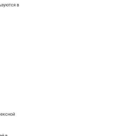
ьзуются в
лексной
её в