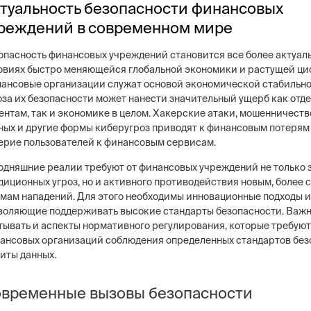
туальность безопасности финансовых
реждений в современном мире
опасность финансовых учреждений становится все более актуал
овиях быстро меняющейся глобальной экономики и растущей ци
ансовые организации служат основой экономической стабильно
ng
Постовая охрана объекто
оза их безопасности может нанести значительный ущерб как отд
ие системы безопасности бизнеса –
Физическая охрана объектов н
тем, видеонаблюдение, СКУД,
ентам, так и экономике в целом. Хакерские атаки, мошенничество
типов постов, 3 категории охр
сигнализация
конфигуратор расчета стоимо
ных и другие формы киберугроз приводят к финансовым потерям
услуг
ерие пользователей к финансовым сервисам.
одняшние реалии требуют от финансовых учреждений не только 
диционных угроз, но и активного противодействия новым, более
мам нападений. Для этого необходимы инновационные подходы и
воляющие поддерживать высокие стандарты безопасности. Важн
тывать и аспекты нормативного регулирования, которые требуют
ансовых организаций соблюдения определенных стандартов без
иты данных.
временные вызовы безопасности