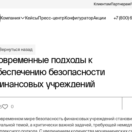
Клиентам
Партнерам
Компания
Кейсы
Пресс-центр
Конфигуратор
Акции
+7 (800) 
Вернуться назад
овременные подходы к
беспечению безопасности
инансовых учреждений
0
5
овременном мире безопасность финансовых учреждений станови
уальной темой, а критически важной задачей, требующей немедл
плексного подхода. С увеличением количества мошеннических с