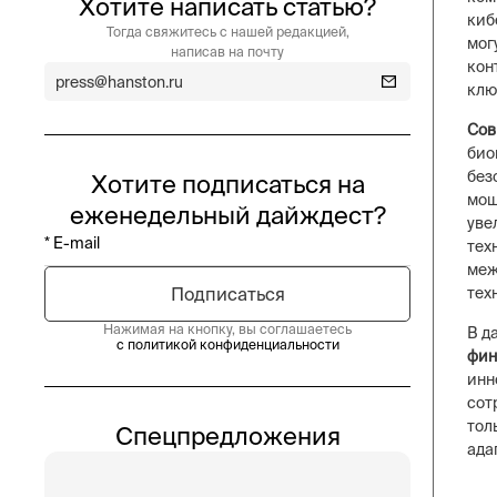
Хотите написать статью?
киб
Тогда свяжитесь с нашей редакцией,
мог
написав на почту
кон
press@hanston.ru
клю
Сов
био
без
Хотите подписаться на
мош
еженедельный дайждест?
уве
тех
меж
тех
Нажимая на кнопку, вы соглашаетесь
В д
с политикой конфиденциальности
фин
инн
сот
тол
Спецпредложения
ада