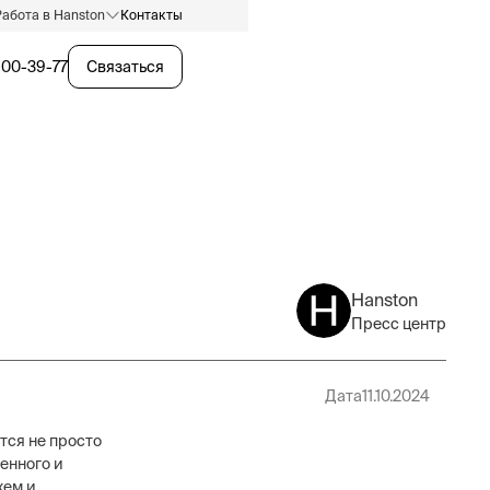
Работа в Hanston
Контакты
600-39-77
Связаться
Hanston
Пресс центр
Дата
11.10.2024
тся не просто
енного и
хем и