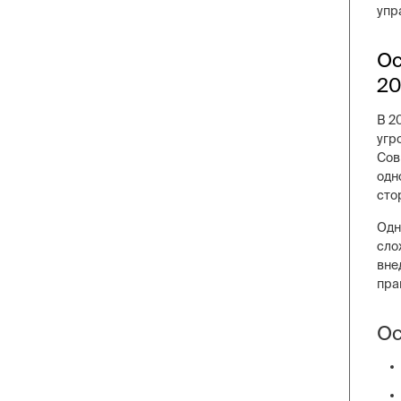
упр
Ос
20
В 2
угр
Сов
одн
сто
Одн
сло
вне
пра
Ос