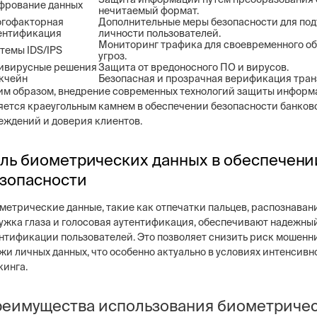
рование данных
нечитаемый формат.
гофакторная
Дополнительные меры безопасности для по
ентификация
личности пользователей.
Мониторинг трафика для своевременного о
темы IDS/IPS
угроз.
ивирусные решения
Защита от вредоносного ПО и вирусов.
кчейн
Безопасная и прозрачная верификация тран
им образом, внедрение современных технологий защиты информ
яется краеугольным камнем в обеспечении безопасности банков
еждений и доверия клиентов.
ль биометрических данных в обеспечени
зопасности
метрические данные, такие как отпечатки пальцев, распознавани
ужка глаза и голосовая аутентификация, обеспечивают надежны
нтификации пользователей. Это позволяет снизить риск мошенн
жи личных данных, что особенно актуально в условиях интенсивн
кинга.
еимущества использования биометриче