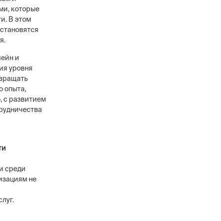
ми, которые
и. В этом
 становятся
я.
чейн и
ия уровня
твращать
о опыта,
, с развитием
трудничества
ти
и среди
изациям не
луг.