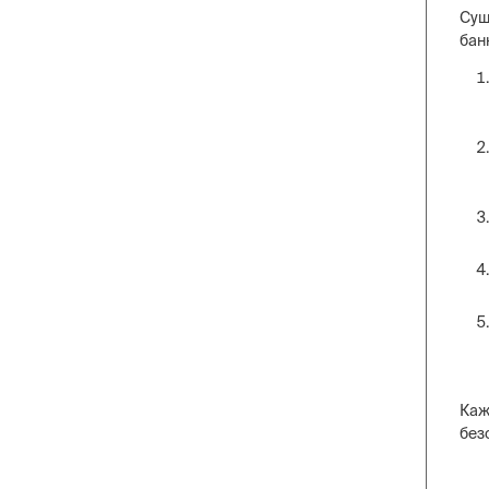
Сущ
бан
Каж
без