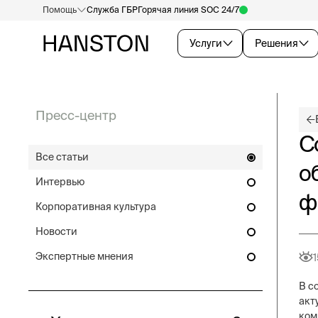
Помощь
Служба ГБР
Горячая линия SOC 24/7
Услуги
Решения
Пресс-центр
С
Все статьи
о
Интервью
ф
Корпоративная культура
Новости
Экспертные мнения
1
В с
акт
ком