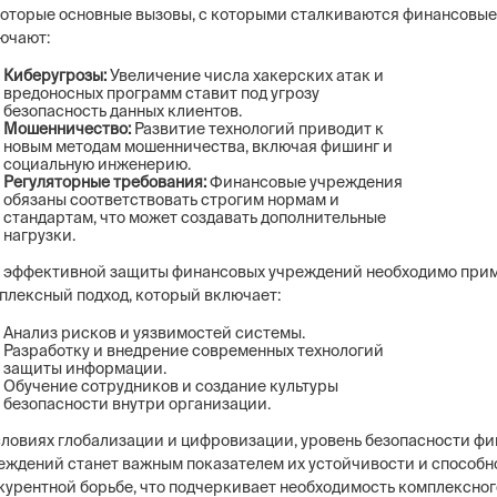
оторые основные вызовы, с которыми сталкиваются финансовые
ючают:
Киберугрозы:
Увеличение числа хакерских атак и
вредоносных программ ставит под угрозу
безопасность данных клиентов.
Мошенничество:
Развитие технологий приводит к
новым методам мошенничества, включая фишинг и
социальную инженерию.
Регуляторные требования:
Финансовые учреждения
обязаны соответствовать строгим нормам и
стандартам, что может создавать дополнительные
нагрузки.
 эффективной защиты финансовых учреждений необходимо при
плексный подход, который включает:
Анализ рисков и уязвимостей системы.
Разработку и внедрение современных технологий
защиты информации.
Обучение сотрудников и создание культуры
безопасности внутри организации.
словиях глобализации и цифровизации, уровень безопасности ф
еждений станет важным показателем их устойчивости и способн
курентной борьбе, что подчеркивает необходимость комплексног