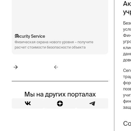
Ак
уч
Без
усл
Фин
Security Service
Engineeri
угр
Физическая охрана нового уровня – получите
Техническ
расчет стоимости безопасности объекта
аудит сис
кли
пожарная 
дан
дов
Сег
тра
фор
поз
Мы на других порталах
учи
фин
защ
Со