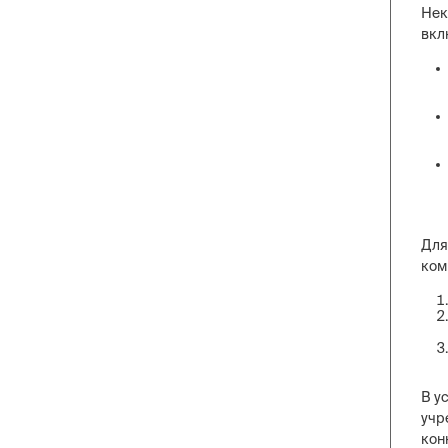
Нек
вкл
Для
ком
В у
учр
кон