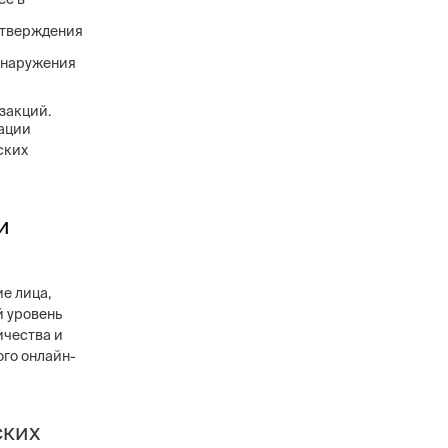
дтверждения
бнаружения
закций.
ации
ских
и
е лица,
й уровень
ичества и
ого онлайн-
ских