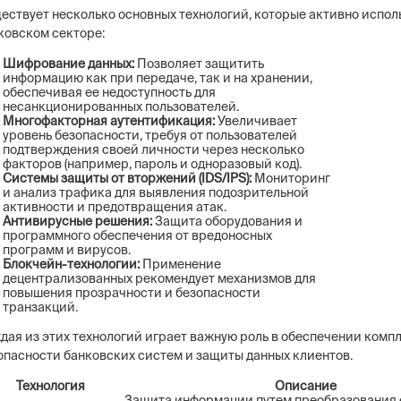
ествует несколько основных технологий, которые активно испол
ковском секторе:
Шифрование данных:
Позволяет защитить
информацию как при передаче, так и на хранении,
обеспечивая ее недоступность для
несанкционированных пользователей.
Многофакторная аутентификация:
Увеличивает
уровень безопасности, требуя от пользователей
подтверждения своей личности через несколько
факторов (например, пароль и одноразовый код).
Системы защиты от вторжений (IDS/IPS):
Мониторинг
и анализ трафика для выявления подозрительной
активности и предотвращения атак.
Антивирусные решения:
Защита оборудования и
программного обеспечения от вредоносных
программ и вирусов.
Блокчейн-технологии:
Применение
децентрализованных рекомендует механизмов для
повышения прозрачности и безопасности
транзакций.
дая из этих технологий играет важную роль в обеспечении комп
опасности банковских систем и защиты данных клиентов.
Технология
Описание
Защита информации путем преобразования 