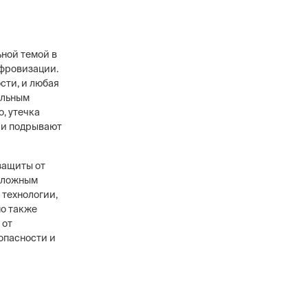
ьной темой в
фровизации.
сти, и любая
в
ельным
ового уровня, 12
, утечка
анников,
сти охранных
 и подрывают
защиты от
 сложным
 технологии,
о также
 от
опасности и