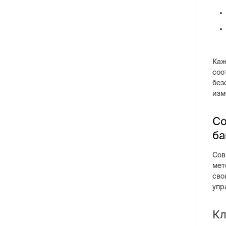
Каж
соо
без
изм
Со
ба
Сов
мет
сво
упр
Кл