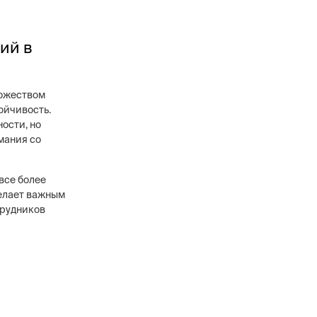
ий в
ножеством
тойчивость.
ости, но
мания со
все более
делает важным
трудников