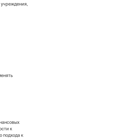
 учреждения,
менять
инансовых
ости к
о подхода к