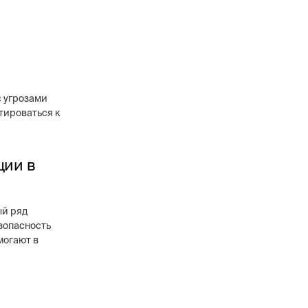
с угрозами
тироваться к
ции в
ый ряд
зопасность
могают в