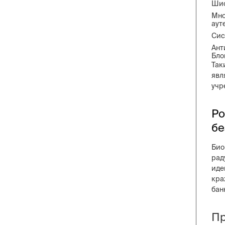
Шиф
Мно
аут
Сис
Ант
Бло
Так
явл
учр
Ро
бе
Био
рад
иде
кра
бан
Пр