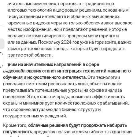
значительные изменения, переходя от традиционных
аналоговых технологий к цифровым решениям, основанным
на искусственном интеллекте и облачных вычислениях.
Современные видеокамеры не только обеспечивают высокое
качество изображения, но и предлагают решения, которые
позволяют автоматизировать процессы мониторинга и
анализа данных. Поскольку 2024 год уже на горизонте, важно
рассмотреть ключевые тренды, которые будут определять
развитие этой области.
я
Одним из значительных направлений в сфере
видеонаблюдения станет интеграция технологий машинного
обучения и искусственного интеллекта.
Эти технологии
позволяют системам распознавать лица, объекты и даже
предугадывать потенциальные угрозы на основе анализа
поведения. Это, в свою очередь, повышает эффективность
охраны и минимизирует количество ложных срабатываний,
что особенно актуально для бизнес-структур и
государственных учреждений.
Кроме того,
облачные решения будут продолжать набирать
популярность
, предлагая пользователям гибкость в хранении