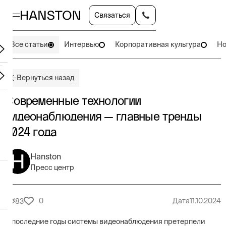
Связаться
Все статьи
Интервью
Корпоративная культура
Но
Вернуться назад
Современные технологии
видеонаблюдения — главные тренды
2024 года
Hanston
Пресс центр
0
Дата
11.10.2024
83
В последние годы системы видеонаблюдения претерпели