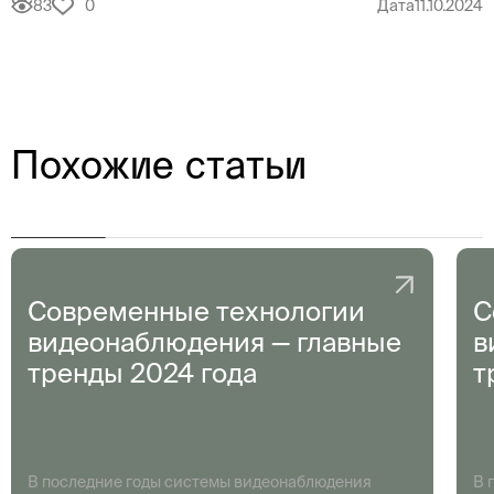
83
0
Дата
11.10.2024
Похожие статьи
Современные технологии
С
видеонаблюдения — главные
в
тренды 2024 года
т
В последние годы системы видеонаблюдения
В 