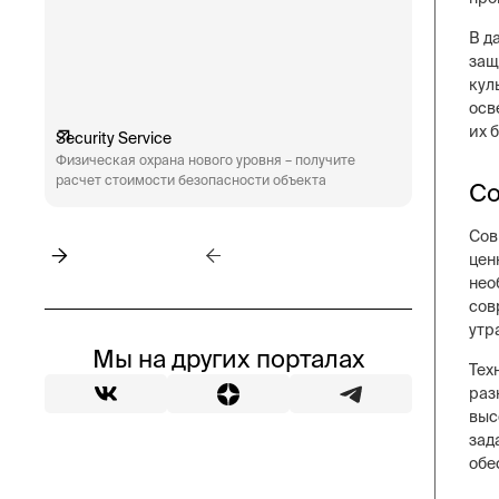
В д
защ
кул
осв
их 
Security Service
Engineeri
Физическая охрана нового уровня – получите
Техническ
расчет стоимости безопасности объекта
аудит сис
Со
пожарная 
Сов
цен
нео
сов
утр
Мы на других порталах
Тех
раз
выс
зад
обе