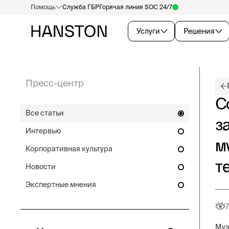
Помощь
Служба ГБР
Горячая линия SOC 24/7
Услуги
Решения
Пресс-центр
С
Все статьи
з
Интервью
м
Корпоративная культура
т
Новости
Экспертные мнения
7
Муз