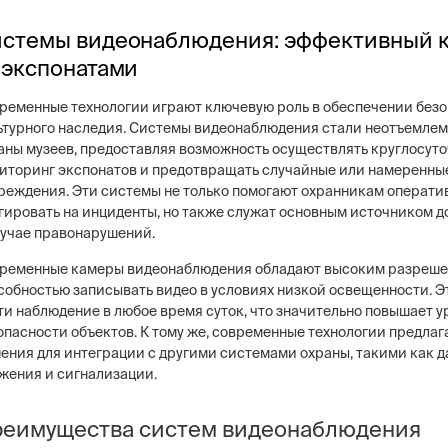
стемы видеонаблюдения: эффективный 
 экспонатами
ременные технологии играют ключевую роль в обеспечении без
ьтурного наследия. Системы видеонаблюдения стали неотъемле
аны музеев, предоставляя возможность осуществлять круглосут
иторинг экспонатов и предотвращать случайные или намеренны
реждения. Эти системы не только помогают охранникам операти
гировать на инциденты, но также служат основным источником д
лучае правонарушений.
ременные камеры видеонаблюдения обладают высоким разреше
собностью записывать видео в условиях низкой освещенности. Э
ти наблюдение в любое время суток, что значительно повышает у
опасности объектов. К тому же, современные технологии предлаг
ения для интеграции с другими системами охраны, такими как 
жения и сигнализации.
еимущества систем видеонаблюдения