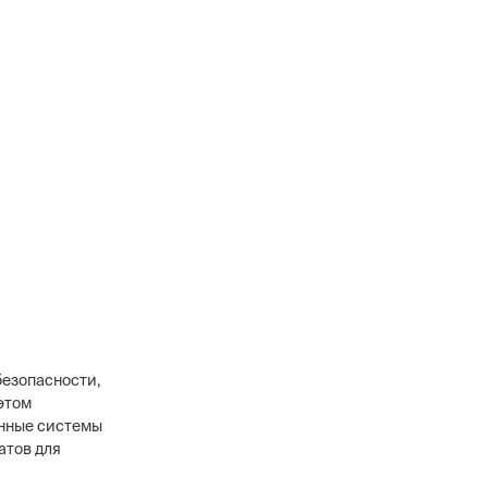
безопасности,
этом
енные системы
атов для