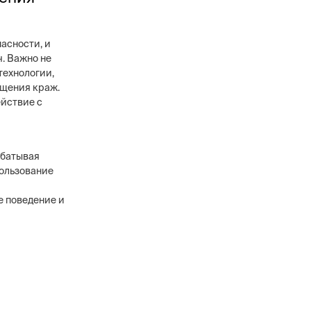
асности, и
. Важно не
технологии,
ащения краж.
ействие с
абатывая
пользование
е поведение и