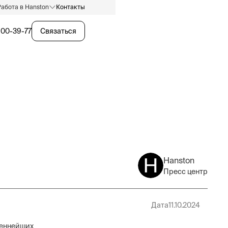
Работа в Hanston
Контакты
600-39-77
Связаться
Hanston
Пресс центр
Дата
11.10.2024
ценнейших