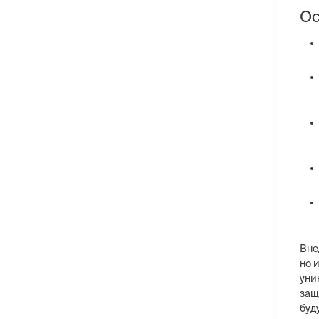
Ос
Вне
но 
уни
защ
буд