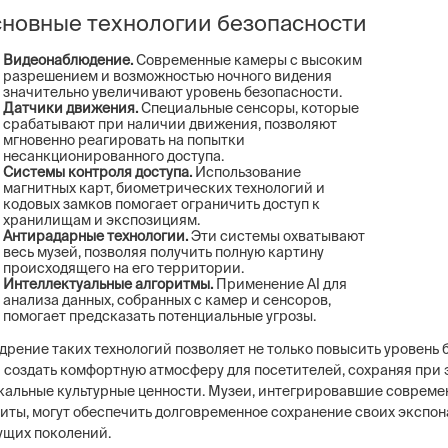
новные технологии безопасности
Видеонаблюдение.
Современные камеры с высоким
разрешением и возможностью ночного видения
значительно увеличивают уровень безопасности.
Датчики движения.
Специальные сенсоры, которые
срабатывают при наличии движения, позволяют
мгновенно реагировать на попытки
несанкционированного доступа.
Системы контроля доступа.
Использование
магнитных карт, биометрических технологий и
кодовых замков помогает ограничить доступ к
хранилищам и экспозициям.
Антирадарные технологии.
Эти системы охватывают
весь музей, позволяя получить полную картину
происходящего на его территории.
Интеллектуальные алгоритмы.
Применение AI для
анализа данных, собранных с камер и сенсоров,
помогает предсказать потенциальные угрозы.
дрение таких технологий позволяет не только повысить уровень 
и создать комфортную атмосферу для посетителей, сохраняя при 
кальные культурные ценности. Музеи, интегрировавшие соврем
иты, могут обеспечить долговременное сохранение своих экспон
ущих поколений.