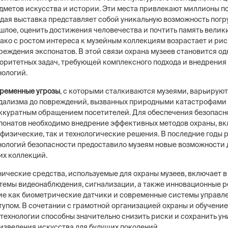
дметов искусства и истории. Эти места привлекают миллионы по
дая выставка представляет собой уникальную возможность погр
шлое, оценить достижения человечества и почтить память велик
ако с ростом интереса к музейным коллекциям возрастает и рис
реждения экспонатов. В этой связи охрана музеев становится од
оритетных задач, требующей комплексного подхода и внедрени
нологий.
ременные угрозы
, с которыми сталкиваются музеями, варьируют
дализма до повреждений, вызванных природными катастрофами
ккуратным обращением посетителей. Для обеспечения безопасн
понатов необходимо внедрение эффективных методов охраны, 
 физические, так и технологические решения. В последние годы 
нологий безопасности предоставило музеям новые возможности
их коллекций.
нические средства, используемые для охраны музеев, включает в
темы видеонаблюдения, сигнализации, а также инновационные р
ие как биометрические датчики и современные системы управл
тупом. В сочетании с грамотной организацией охраны и обучени
 технологии способны значительно снизить риски и сохранить у
изведения искусства для будущих поколений.