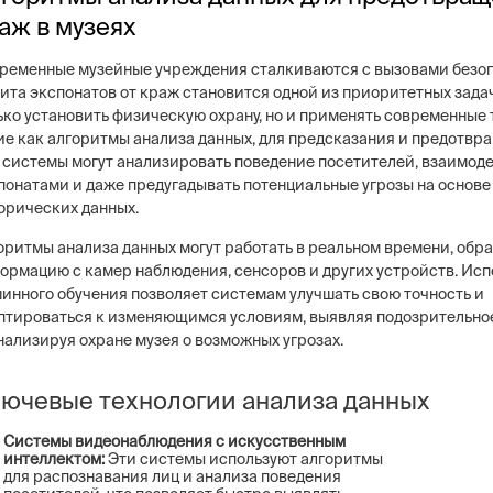
аж в музеях
ременные музейные учреждения сталкиваются с вызовами безоп
ита экспонатов от краж становится одной из приоритетных задач
ько установить физическую охрану, но и применять современные 
ие как алгоритмы анализа данных, для предсказания и предотвр
 системы могут анализировать поведение посетителей, взаимод
понатами и даже предугадывать потенциальные угрозы на основе
орических данных.
оритмы анализа данных могут работать в реальном времени, обр
ормацию с камер наблюдения, сенсоров и других устройств. Ис
инного обучения позволяет системам улучшать свою точность и
птироваться к изменяющимся условиям, выявляя подозрительно
нализируя охране музея о возможных угрозах.
ючевые технологии анализа данных
Системы видеонаблюдения с искусственным
интеллектом:
Эти системы используют алгоритмы
для распознавания лиц и анализа поведения