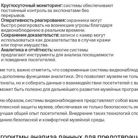
Круглосуточный мониторинг:
системы обеспечивают
постоянный контроль за экспонатами без
перерывов.
Оперативность реагирования:
охранники могут
быстро реагировать на возникшие угрозы благодаря
видеонаблюдению в реальном времени.
Сохранение доказательств:
записи с камер могут
использоваться как доказательства в случае кражи
или порчи имущества.
Аналитика и отчётность:
многие системы
предлагают инструменты для анализа посещаемости
и поведения посетителей.
ме того, важно отметить, что современные системы видеонаблюд
ь дополнены функциями аналитики. Это позволяет музеям не толь
понаты, но и собирать данные о взаимодействии посетителей с в
 может быть полезно для дальнейшего развития музейных програ
им образом, системы видеонаблюдения представляют собой важ
плексной защиты музеев, обеспечивая не только безопасность эк
лучшая общий опыт посетителей. Внедрение таких технологий сп
данию безопасной и комфортной музейной среды.
горитмы анализа данных для предотвра