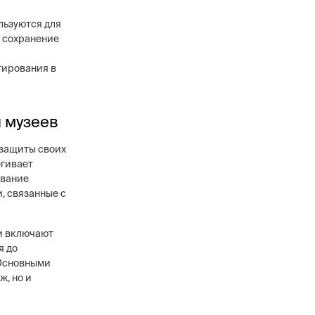
льзуются для
а сохранение
тирования в
в
ового уровня, 12
анников,
 музеев
сти охранных
 защиты своих
егивает
ование
, связанные с
ни включают
я до
 Основными
ж, но и