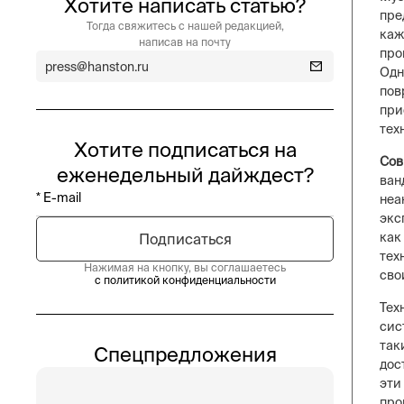
Хотите написать статью?
пре
Тогда свяжитесь с нашей редакцией,
каж
написав на почту
про
press@hanston.ru
Одн
пов
при
тех
Хотите подписаться на
Сов
еженедельный дайждест?
ван
неа
экс
как
тех
Нажимая на кнопку, вы соглашаетесь
сво
с политикой конфиденциальности
Тех
сис
так
Спецпредложения
дос
эти
про