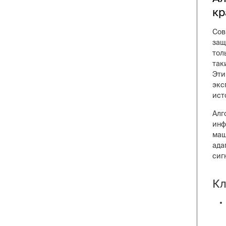
кр
Сов
защ
тол
так
Эти
экс
ист
Алг
инф
маш
ада
сиг
Кл