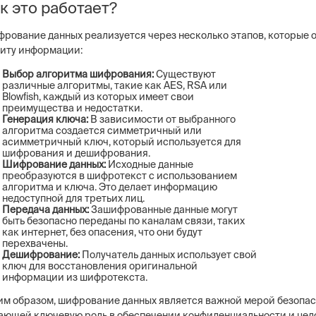
к это работает?
рование данных реализуется через несколько этапов, которые
иту информации:
Выбор алгоритма шифрования:
Существуют
различные алгоритмы, такие как AES, RSA или
Blowfish, каждый из которых имеет свои
преимущества и недостатки.
Генерация ключа:
В зависимости от выбранного
алгоритма создается симметричный или
асимметричный ключ, который используется для
шифрования и дешифрования.
Шифрование данных:
Исходные данные
преобразуются в шифротекст с использованием
алгоритма и ключа. Это делает информацию
недоступной для третьих лиц.
Передача данных:
Зашифрованные данные могут
быть безопасно переданы по каналам связи, таких
как интернет, без опасения, что они будут
перехвачены.
Дешифрование:
Получатель данных использует свой
ключ для восстановления оригинальной
информации из шифротекста.
им образом, шифрование данных является важной мерой безопас
ающей ключевую роль в обеспечении конфиденциальности и цел