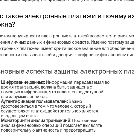
о такое электронные платежи и почему и
жна?
остом популярности электронных платежей возрастает и риск м
ng
Постовая охрана объекто
ения личных данных и финансовых средств. Именно поэтому защ
ие системы безопасности бизнеса –
Физическая охрана объектов н
ктронных платежей имеет критическое значение для обеспечен
тем, видеонаблюдение, СКУД,
типов постов, 3 категории охр
сигнализация
конфигуратор расчета стоимо
опасности пользователей и доверия к цифровым финансовым си
услуг
новные аспекты защиты электронных пл
Шифрование данных:
Информация, передаваемая во
время транзакций, должна быть защищена с
помощью шифрования, что делает ее недоступной
для злоумышленников.
Аутентификация пользователей:
Важно
удостовериться в том, что человек, который
осуществляет платеж, действительно является
владельцем счета.
Мониторинг и анализ транзакций:
Постоянный
анализ финансовых операций помогает выявлять
подозрительную активность и предотвращать