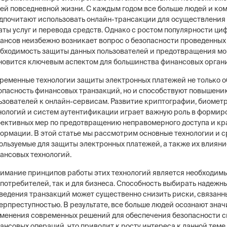
ей повседневной жизни. С каждым годом все больше людей и ко
дпочитают использовать онлайн-трансакции для осуществления 
аты услуг и перевода средств. Однако с ростом популярности ци
ансов неизбежно возникает вопрос о безопасности проведенных
бходимость защиты данных пользователей и предотвращения м
новится ключевым аспектом для большинства финансовых орган
ременные технологии защиты электронных платежей не только 
опасность финансовых транзакций, но и способствуют повышени
ьзователей к онлайн-сервисам. Развитие криптографии, биомет
нологий и систем аутентификации играет важную роль в форми
ективных мер по предотвращению неправомерного доступа и к
ормации. В этой статье мы рассмотрим основные технологии и с
ользуемые для защиты электронных платежей, а также их влияни
ансовых технологий.
имание принципов работы этих технологий является необходим
 потребителей, так и для бизнеса. Способность выбирать надежн
ведения транзакций может существенно снизить риски, связанн
ерпреступностью. В результате, все больше людей осознают зна
менения современных решений для обеспечения безопасности с
ансовых операций, что приводит к росту интереса к данной теме.