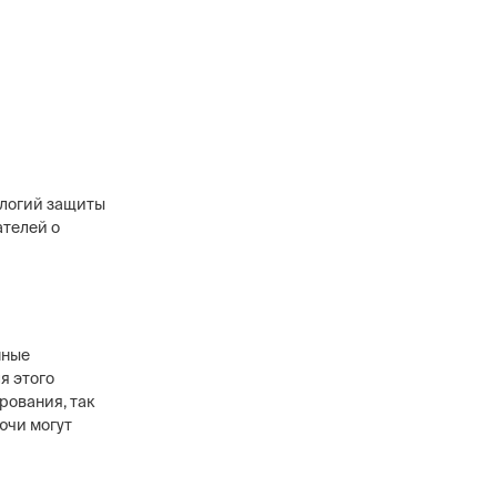
ологий защиты
ателей о
нные
я этого
рования, так
ючи могут