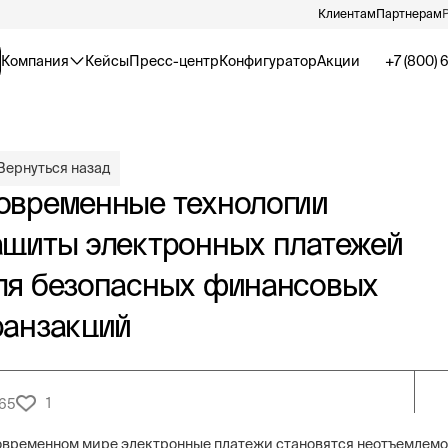
Клиентам
Партнерам
Компания
Кейсы
Пресс-центр
Конфигуратор
Акции
+7 (800) 
Вернуться назад
овременные технологии
ащиты электронных платежей
ля безопасных финансовых
ранзакций
1
165
овременном мире электронные платежи становятся неотъемлемо