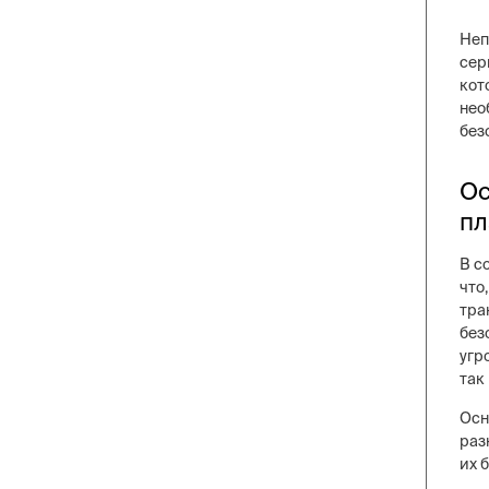
Неп
сер
кот
нео
без
Ос
пл
В с
что
тра
без
угр
так
Осн
раз
их 