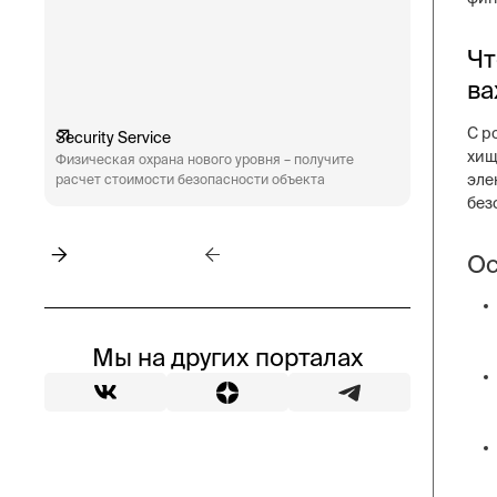
Чт
ва
С р
Security Service
Engineeri
хищ
Физическая охрана нового уровня – получите
Техническ
эле
расчет стоимости безопасности объекта
аудит сис
пожарная 
без
Ос
Мы на других порталах