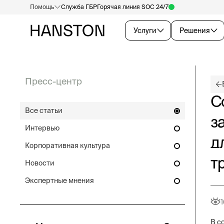
Помощь
Служба ГБР
Горячая линия SOC 24/7
Услуги
Решения
Пресс-центр
С
Все статьи
з
Интервью
д
Корпоративная культура
т
Новости
Экспертные мнения
В с