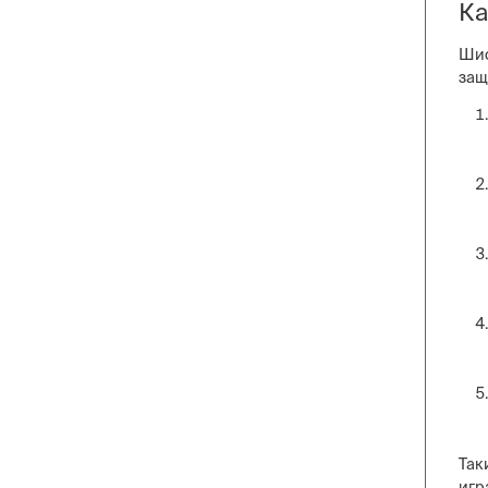
Ка
Шиф
защ
Так
игр