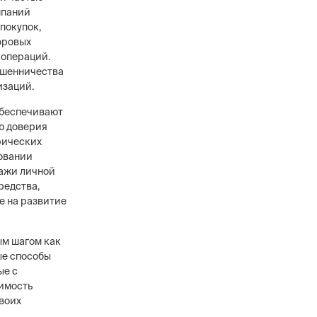
мпаний
покупок,
фровых
 операций.
ошенничества
изаций.
обеспечивают
ю доверия
рических
ровании
ражи личной
редства,
е на развитие
ым шагом как
ые способы
ые с
чимость
воих