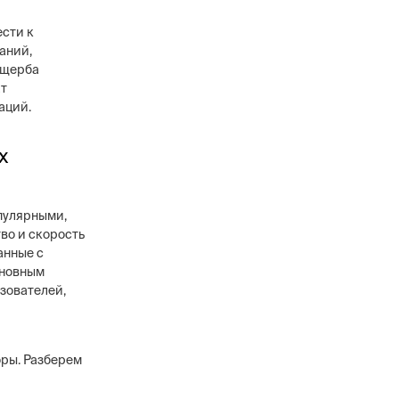
сти к
аний,
ущерба
ат
аций.
х
пулярными,
во и скорость
анные с
сновным
ьзователей,
оры. Разберем