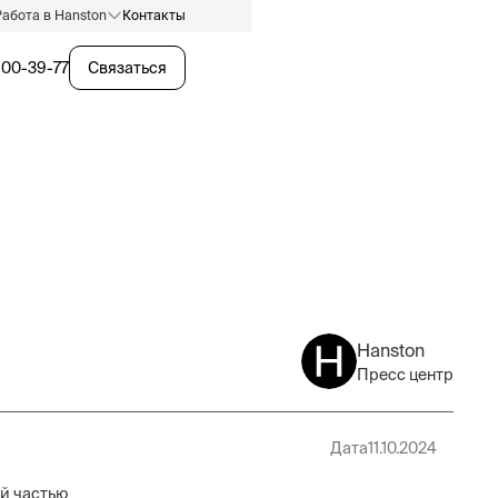
Работа в Hanston
Контакты
600-39-77
Связаться
Hanston
Пресс центр
Дата
11.10.2024
й частью