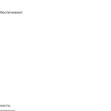
 обеспечивают
ности,
остности