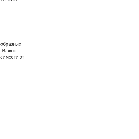
ообразные
. Важно
исимости от