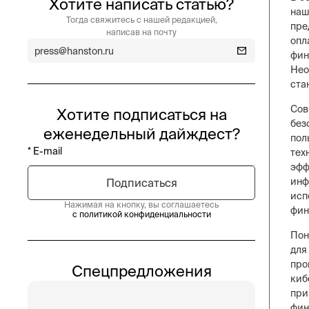
Хотите написать статью?
наш
Тогда свяжитесь с нашей редакцией,
пре
написав на почту
опл
press@hanston.ru
фин
Нео
ста
Сов
Хотите подписаться на
без
еженедельный дайждест?
пол
тех
эфф
инф
исп
Нажимая на кнопку, вы соглашаетесь
фин
с политикой конфиденциальности
Пон
для
про
Спецпредложения
киб
при
фин