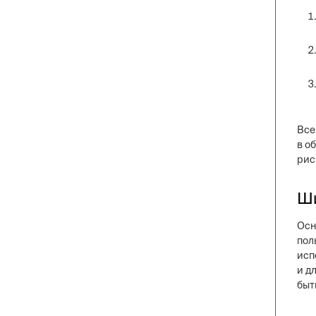
Все
в о
рис
Ши
Осн
пол
исп
и д
быт