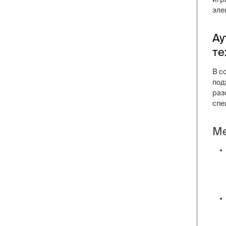
эле
Ау
те
В с
под
раз
спе
Ме