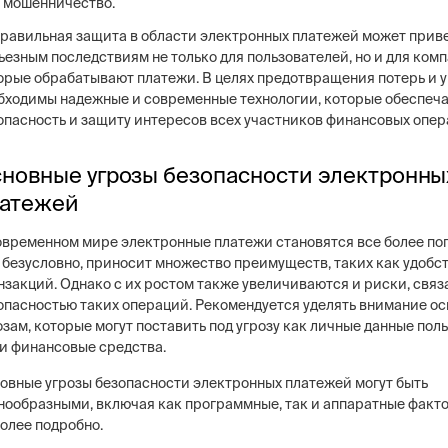
мошенничество.
равильная защита в области электронных платежей может приве
ьезным последствиям не только для пользователей, но и для комп
орые обрабатывают платежи. В целях предотвращения потерь и 
бходимы надежные и современные технологии, которые обеспеч
опасность и защиту интересов всех участников финансовых опер
новные угрозы безопасности электронны
атежей
овременном мире электронные платежи становятся все более по
, безусловно, приносит множество преимуществ, таких как удобст
нзакций. Однако с их ростом также увеличиваются и риски, связ
опасностью таких операций. Рекомендуется уделять внимание о
озам, которые могут поставить под угрозу как личные данные пол
 и финансовые средства.
овные угрозы безопасности электронных платежей могут быть
нообразными, включая как программные, так и аппаратные факт
более подробно.