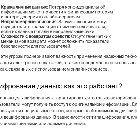
Кража личных данных:
Потеря конфиденциальной
информации может привести к финансовым потерям
и потере доверия к онлайн-сервисам.
Неправомерные списания:
Злоумышленники могут
осуществлять транзакции от имени пользователя,
если их данные попали в неправильные руки.
Сложности с возвратом средств:
Отсутствие четких
механизмов возврата может осложнить показатели
безопасности для пользователей.
 эти угрозы подчеркивают важность применения надежных техн
бласти электронных платежей, а также осведомленности пользов
ках, связанных с использованием онлайн-сервисов.
фрование данных: как это работает?
овная цель шифрования – гарантировать, что только авторизова
ьзователи могут получить доступ к оригинальной информации. Дл
ользуются специальные ключи, которые необходимы как для шиф
ля дешифрования данных. В зависимости от типа шифрования, кл
ь симметричными или асимметричными.