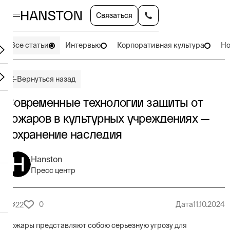
Связаться
Все статьи
Интервью
Корпоративная культура
Но
Вернуться назад
Современные технологии защиты от
пожаров в культурных учреждениях —
сохранение наследия
Hanston
Пресс центр
0
Дата
11.10.2024
22
Пожары представляют собою серьезную угрозу для