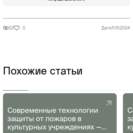
22
0
Дата
11.10.2024
Похожие статьи
Современные технологии
С
защиты от пожаров в
з
культурных учреждениях —
к