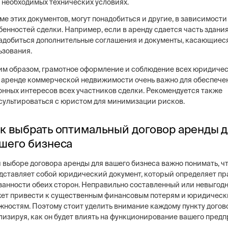
необходимых технических условиях.
ме этих документов, могут понадобиться и другие, в зависимости
бенностей сделки. Например, если в аренду сдается часть здания
адобиться дополнительные соглашения и документы, касающиес
ьзования.
им образом, грамотное оформление и соблюдение всех юридичес
 аренде коммерческой недвижимости очень важно для обеспече
онных интересов всех участников сделки. Рекомендуется также
сультироваться с юристом для минимизации рисков.
к выбрать оптимальный договор аренды 
шего бизнеса
 выборе договора аренды для вашего бизнеса важно понимать, чт
дставляет собой юридический документ, который определяет пр
занности обеих сторон. Неправильно составленный или невыгод
ет привести к существенным финансовым потерям и юридичес
жностям. Поэтому стоит уделить внимание каждому пункту догов
лизируя, как он будет влиять на функционирование вашего предп