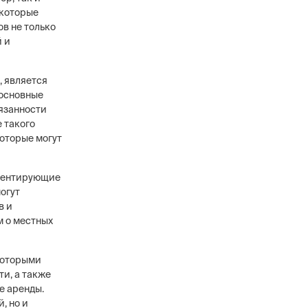
 которые
ов не только
й и
, является
 основные
бязанности
 такого
оторые могут
аментирующие
огут
в и
м о местных
которыми
и, а также
е аренды.
, но и