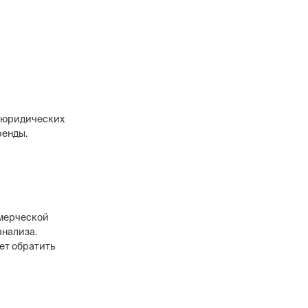
ь юридических
ренды.
ммерческой
анализа.
ет обратить