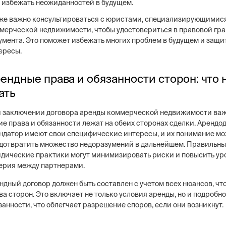
избежать неожиданностей в будущем.
же важно консультироваться с юристами, специализирующимися
мерческой недвижимости, чтобы удостовериться в правовой гр
умента. Это поможет избежать многих проблем в будущем и защи
ересы.
ендные права и обязанности сторон: что
ать
 заключении договора аренды коммерческой недвижимости важ
ие права и обязанности лежат на обеих сторонах сделки. Арендод
ндатор имеют свои специфические интересы, и их понимание м
дотвратить множество недоразумений в дальнейшем. Правильн
дические практики могут минимизировать риски и повысить ур
ерия между партнерами.
ндный договор должен быть составлен с учетом всех нюансов, чт
ва сторон. Это включает не только условия аренды, но и подробн
занности, что облегчает разрешение споров, если они возникнут.