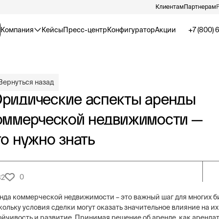
Клиентам
Партнерам
Компания
Кейсы
Пресс-центр
Конфигуратор
Акции
+7 (800) 
Вернуться назад
ридические аспекты аренды
оммерческой недвижимости —
то нужно знать
0
82
нда коммерческой недвижимости – это важный шаг для многих б
кольку условия сделки могут оказать значительное влияние на и
ойчивость и развитие. Принимая решение об аренде, как арендат