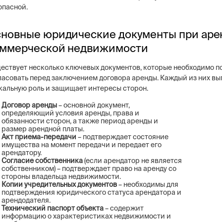
опасной.
новные юридические документы при аре
ммерческой недвижимости
ng
Постовая охрана объекто
ествует несколько ключевых документов, которые необходимо п
ие системы безопасности бизнеса –
Физическая охрана объектов н
ласовать перед заключением договора аренды. Каждый из них вы
тем, видеонаблюдение, СКУД,
типов постов, 3 категории охр
кальную роль и защищает интересы сторон.
сигнализация
конфигуратор расчета стоимо
услуг
Договор аренды
– основной документ,
определяющий условия аренды, права и
обязанности сторон, а также период аренды и
размер арендной платы.
Акт приема-передачи
– подтверждает состояние
имущества на момент передачи и передает его
арендатору.
Согласие собственника
(если арендатор не является
собственником) – подтверждает право на аренду со
стороны владельца недвижимости.
Копии учредительных документов
– необходимы для
подтверждения юридического статуса арендатора и
арендодателя.
Технический паспорт объекта
– содержит
информацию о характеристиках недвижимости и