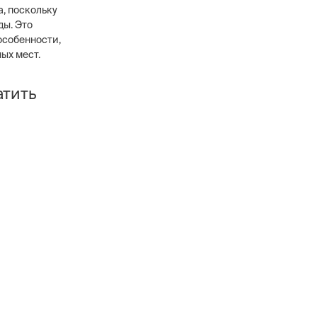
, поскольку
ды. Это
особенности,
ых мест.
атить