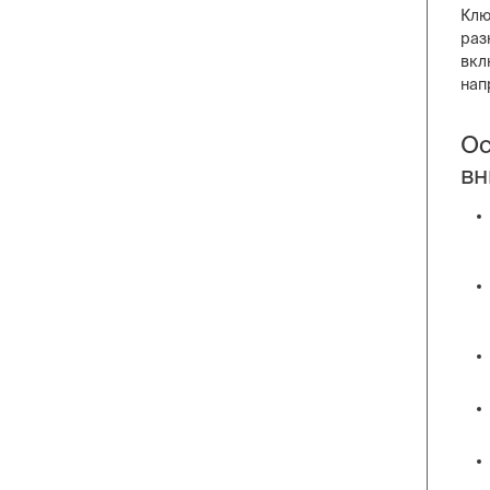
Клю
раз
вкл
нап
Ос
вн