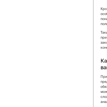
Кро
осо
пон
пол
Так
при
зак
кон
Ка
ва
При
пре
обя
мож
сло
ана