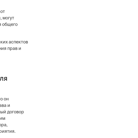
 от
, могут
я общего
ких аспектов
ния прав и
для
о он
ава и
ный договор
ким
ора,
риятия.