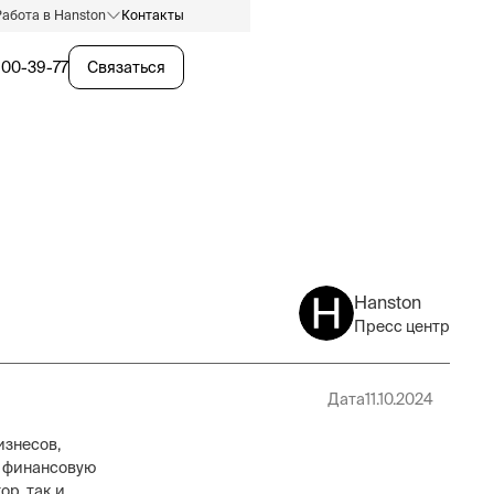
Работа в Hanston
Контакты
600-39-77
Связаться
Hanston
Пресс центр
Дата
11.10.2024
изнесов,
х финансовую
ор, так и