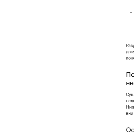
Раз
док
кон
По
не
Сущ
нед
Ниж
вни
Ос