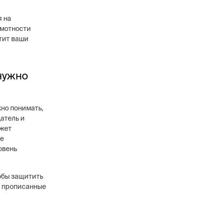
 на
амотности
тит ваши
 нужно
но понимать,
атель и
ожет
ые
овень
обы защитить
о прописанные