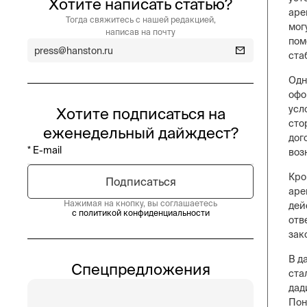
Хотите написать статью?
аре
Тогда свяжитесь с нашей редакцией,
мог
написав на почту
пом
press@hanston.ru
ста
Одн
офо
усл
Хотите подписаться на
сто
еженедельный дайждест?
дог
воз
Кро
аре
Нажимая на кнопку, вы соглашаетесь
дей
с политикой конфиденциальности
отв
зак
В д
Спецпредложения
ста
дад
Пон