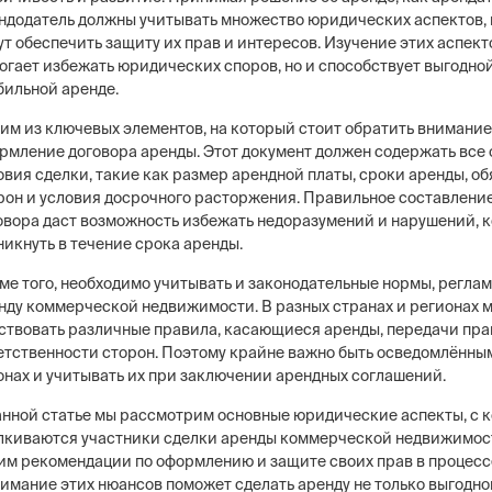
ндодатель должны учитывать множество юридических аспектов,
ут обеспечить защиту их прав и интересов. Изучение этих аспект
огает избежать юридических споров, но и способствует выгодно
бильной аренде.
им из ключевых элементов, на который стоит обратить внимание
рмление договора аренды. Этот документ должен содержать все
овия сделки, такие как размер арендной платы, сроки аренды, о
рон и условия досрочного расторжения. Правильное составление
овора даст возможность избежать недоразумений и нарушений, к
никнуть в течение срока аренды.
ме того, необходимо учитывать и законодательные нормы, регл
нду коммерческой недвижимости. В разных странах и регионах м
ствовать различные правила, касающиеся аренды, передачи пра
етственности сторон. Поэтому крайне важно быть осведомлённы
онах и учитывать их при заключении арендных соглашений.
анной статье мы рассмотрим основные юридические аспекты, с 
лкиваются участники сделки аренды коммерческой недвижимост
им рекомендации по оформлению и защите своих прав в процесс
имание этих нюансов поможет сделать аренду не только выгодной