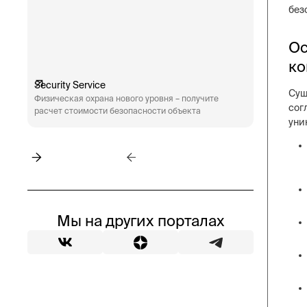
без
Ос
ко
Security Service
Engineeri
Сущ
Физическая охрана нового уровня – получите
Техническ
сог
расчет стоимости безопасности объекта
аудит сис
уни
пожарная 
Мы на других порталах