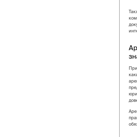
Так
ком
док
инт
Ар
зн
При
как
аре
пре
юри
дов
Аре
пра
обя