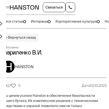
Связаться
Все статьи
Интервью
Корпоративная культура
Но
Вернуться назад
#
Магазины
Гавриленко В.И.
HANSTON
0
Дата
02.10.2023
27
Мы ценим усилия Hanston в обеспечении безопасности
нашего бутика. Их комплексное решение с техническими
средствами и охраной позволило нам не только