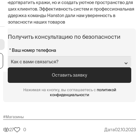
предотвратить кражи, но и создать уютное пространство для
наших клиентов. Эффективность систем и профессиональная
поддержка команды Hanston дали нам уверенность в
безопасности наших товаров
Получить консультацию по безопасности
я
Как с вами связаться?
Нажимая на кнопку, вы соглашаетесь с
политикой
конфиденциальности
#
Магазины
27
0
Дата
02.10.2023