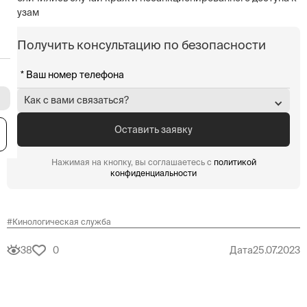
грузам
Получить консультацию по безопасности
Как с вами связаться?
я
Нажимая на кнопку, вы соглашаетесь с
политикой
конфиденциальности
#
Кинологическая служба
38
0
Дата
25.07.2023