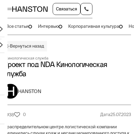
Связаться
Все статьи
Интервью
Корпоративная культура
Но
Вернуться назад
#
Кинологическая служба
Проект под NDA Кинологическая
служба
HANSTON
0
Дата
25.07.2023
38
В распределительном центре логистической компании
увеличились случаи краж и несанкционированного доступа к