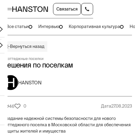
Связаться
Все статьи
Интервью
Корпоративная культура
Но
Вернуться назад
#
Коттеджные поселки
Решения по поселкам
HANSTON
0
Дата
27.08.2023
46
Создание надежной системы безопасности для нового
коттеджного поселка в Московской области для обеспечения
защиты жителей и имущества