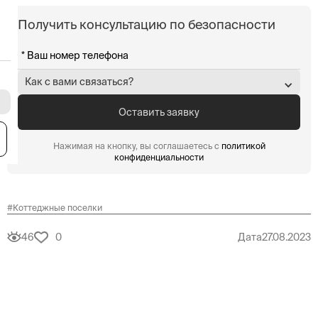
Получить консультацию по безопасности
Как с вами связаться?
я
Нажимая на кнопку, вы соглашаетесь с
политикой
конфиденциальности
#
Коттеджные поселки
46
0
Дата
27.08.2023