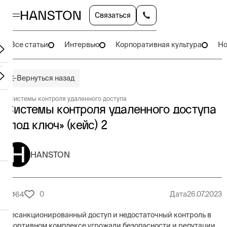
Связаться
Все статьи
Интервью
Корпоративная культура
Но
Вернуться назад
#
Системы контроля удаленного доступа
Системы контроля удаленного доступа
«под ключ» (кейс) 2
HANSTON
0
Дата
26.07.2023
64
Несанкционированный доступ и недостаточный контроль в
спортивном комплексе угрожали безопасности и репутации,