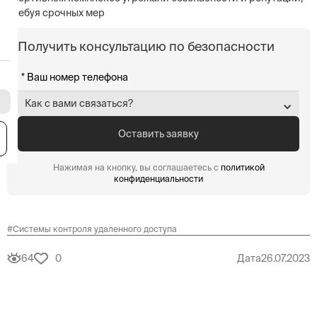
требуя срочных мер
Получить консультацию по безопасности
Как с вами связаться?
я
Нажимая на кнопку, вы соглашаетесь с
политикой
конфиденциальности
#
Системы контроля удаленного доступа
64
0
Дата
26.07.2023