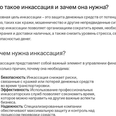
о такое инкассация и зачем она нужна?
овная цель инкассации – это защита денежных средств от потен
оз, таких как кражи, мошенничество и другие непредвиденные си
ор инкассации позволяет организациям сократить время, необх
ng
Постовая охрана объекто
ирания и доставки наличных, а также снизить уровень стресса, с
ие системы безопасности бизнеса –
Физическая охрана объектов н
опасностью денег.
тем, видеонаблюдение, СКУД,
типов постов, 3 категории охр
сигнализация
конфигуратор расчета стоимо
услуг
чем нужна инкассация?
ассация представляет собой важный элемент в управлении фина
колько причин, почему она необходима:
Безопасность
: Инкассация снижает риски,
связанные с кражей или потерей денежных средств
во время транспортировки.
Эффективность
: Использование профессиональных
инкассаторских служб позволяет сэкономить время,
которое можно направить на другие важные аспекты
бизнеса.
Надежность
: Специализированные компании
обеспечивают максимальную защиту и контроль над
процессом перевозки средств.