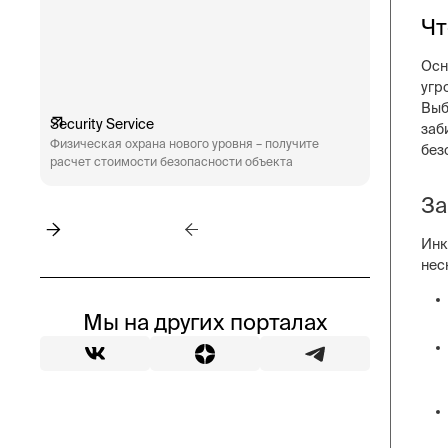
Чт
Осн
угр
Выб
Security Service
Engineeri
заб
Физическая охрана нового уровня – получите
Техническ
без
расчет стоимости безопасности объекта
аудит сис
пожарная 
За
Инк
нес
Мы на других порталах