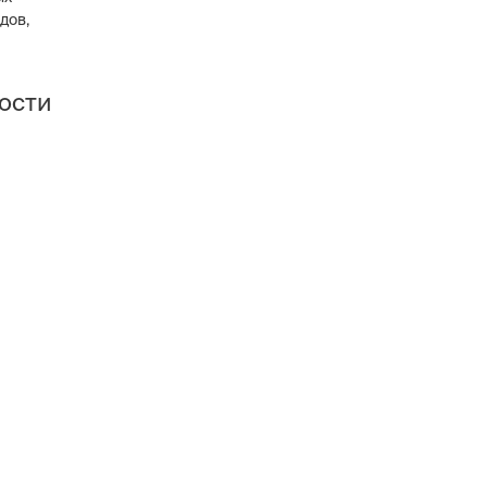
дов,
ости