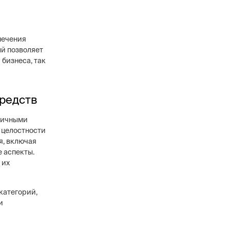
печения
й позволяет
бизнеса, так
редств
личными
и целостности
я, включая
 аспекты.
 их
категорий,
и