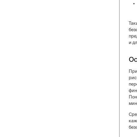
Так
без
пре
и д
Ос
При
рис
пер
фин
Пон
мин
Сре
каж
без