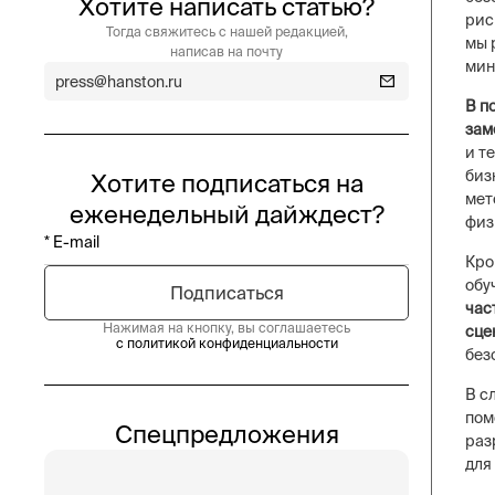
Хотите написать статью?
рис
Тогда свяжитесь с нашей редакцией,
мы 
написав на почту
мин
press@hanston.ru
В п
зам
и т
биз
Хотите подписаться на
мет
еженедельный дайждест?
физ
Кро
обу
час
Нажимая на кнопку, вы соглашаетесь
сце
с политикой конфиденциальности
без
В с
пом
Спецпредложения
раз
для