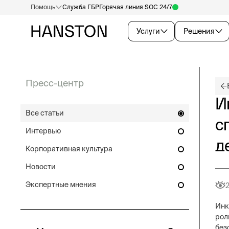
Помощь
Служба ГБР
Горячая линия SOC 24/7
Услуги
Решения
Пресс-центр
И
Все статьи
с
Интервью
д
Корпоративная культура
Новости
Экспертные мнения
Инк
рол
без