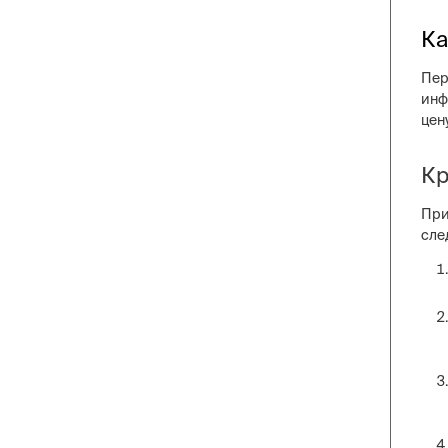
Ка
Пер
инф
цен
Кр
При
сле