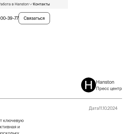
Работа в Hanston
Контакты
600-39-77
Связаться
Hanston
Пресс центр
Дата
11.10.2024
ет ключевую
ктивная и
поскольку