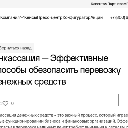
Клиентам
Партнерам
Компания
Кейсы
Пресс-центр
Конфигуратор
Акции
+7 (800) 
Вернуться назад
нкассация — Эффективные
пособы обезопасить перевозку
енежных средств
0
22
ассация денежных средств – это важный процесс, который игра
ь в функционировании бизнеса и финансовых организаций. Эффе
опасная перевозка наличных денег требует внимания к деталям, 