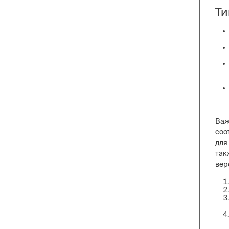
Ти
Важ
соо
для
так
вер