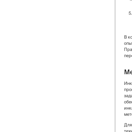
В к
опы
Пра
пер
Ме
Инк
про
зад
обе
инк
мет
Для
тех