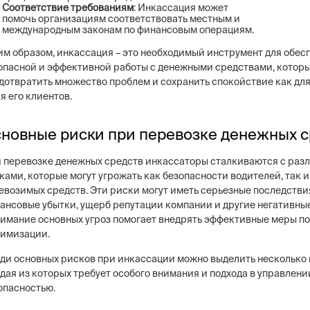
Соответствие требованиям
: Инкассация может
помочь организациям соответствовать местным и
международным законам по финансовым операциям.
им образом, инкассация – это необходимый инструмент для обес
опасной и эффективной работы с денежными средствами, которы
дотвратить множество проблем и сохранить спокойствие как для 
ля его клиентов.
новные риски при перевозке денежных с
 перевозке денежных средств инкассаторы сталкиваются с раз
ками, которые могут угрожать как безопасности водителей, так 
евозимых средств. Эти риски могут иметь серьезные последстви
ансовые убытки, ущерб репутации компании и другие негативные
имание основных угроз помогает внедрять эффективные меры по
имизации.
ди основных рисков при инкассации можно выделить несколько 
дая из которых требует особого внимания и подхода в управлени
опасностью.