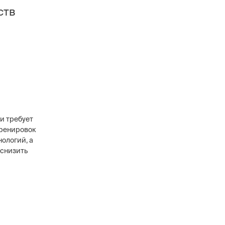
ств
 и требует
тренировок
ологий, а
 снизить