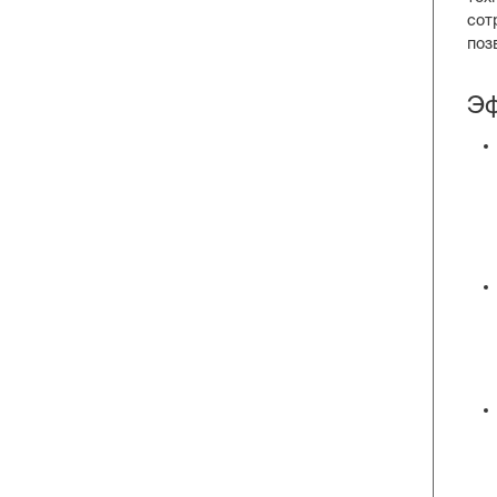
сот
поз
Эф