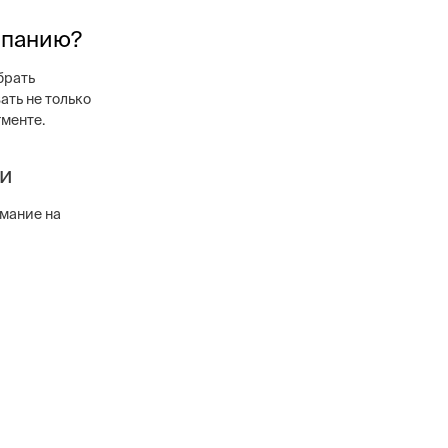
мпанию?
брать
ть не только
гменте.
ии
мание на