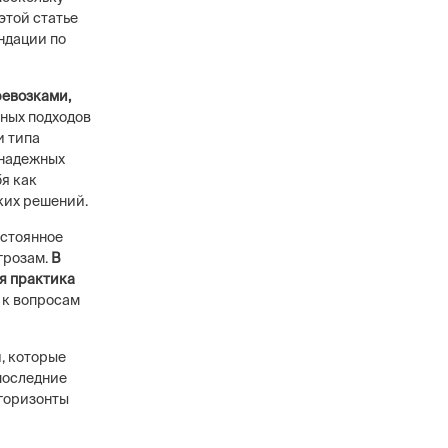
этой статье
ндации по
ревозками,
ных подходов
и типа
 надежных
я как
ких решений.
остоянное
грозам.
В
ая практика
 к вопросам
, которые
последние
 горизонты