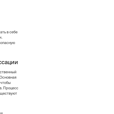
ать в себе
и.
зопасную
ссации
тственный
 Основная
 чтобы
в. Процесс
существуют
ых