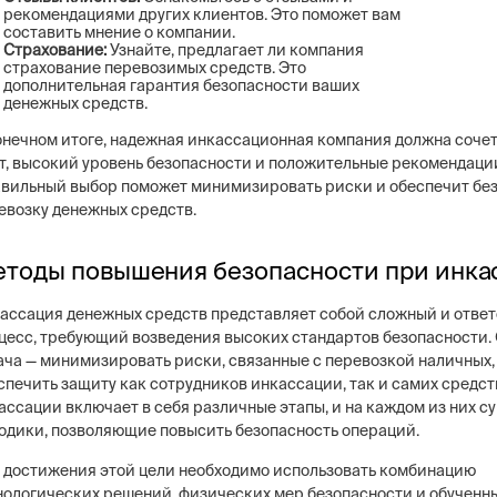
рекомендациями других клиентов. Это поможет вам
составить мнение о компании.
Страхование:
Узнайте, предлагает ли компания
страхование перевозимых средств. Это
дополнительная гарантия безопасности ваших
денежных средств.
онечном итоге, надежная инкассационная компания должна сочет
т, высокий уровень безопасности и положительные рекомендаци
вильный выбор поможет минимизировать риски и обеспечит бе
евозку денежных средств.
тоды повышения безопасности при инка
ассация денежных средств представляет собой сложный и отве
цесс, требующий возведения высоких стандартов безопасности.
ача — минимизировать риски, связанные с перевозкой наличных,
спечить защиту как сотрудников инкассации, так и самих средст
ассации включает в себя различные этапы, и на каждом из них 
одики, позволяющие повысить безопасность операций.
 достижения этой цели необходимо использовать комбинацию
нологических решений, физических мер безопасности и обученн