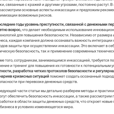
ки, связанные с кражей и другими угрозами, постоянно растут. В 
рассмотрим основные аспекты инкассации и предложим рекоме
имизации возможных рисков.
оследние годы уровень преступности, связанной с денежными пе
етно возрос,
что делает необходимым использование инновацион
ехнологий для повышения безопасности. Независимо от размера 
неса, каждая компания должна осознавать важность интеграции
одов защиты при осуществлении инкассации. Это включает в себ
ическую безопасность, так и применение современных техничес
ме того, сотрудникам, занимающимся инкассацией, требуется п
чение и тренинг для повышения их готовности к потенциальным у
тности, разработка четких протоколов безопасности и регулярн
нариев кризисных ситуаций
поможет создать осознанный подход
опасности при перевозке денежных средств.
ледующей части статьи мы детально разберем методы и практики
огут обеспечить безопасность инкассации, а также рассмотрим 
работки в области защиты денежных средств, что откроет новые
 бизнеса в условиях изменяющегося мира.