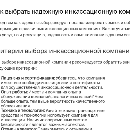
к выбрать надежную инкассационную ко
ед тем как сделать выбор, следует проанализировать рынок и со
ормацию о различных инкассационных компаниях. Важно учитыва
у услуг, но и репутацию, надежность и опыт компании в данном се
итерии выбора инкассационной компан
 выборе инкассационной компании рекомендуется обратить вни
дующие критерии:
Лицензия и сертификация:
Убедитесь, что компания
имеет все необходимые лицензии и сертификаты
для осуществления инкассационной деятельности.
Опыт работы:
Имеет ли компания опыт в
обслуживании компаний, аналогичных вашей? Чем
больше опыта, тем выше вероятность качественного
обслуживания.
Техника и технологии:
Узнайте, какие транспортные
средства и технологии использует компания для
инкассации. Наличие современных систем
безопасности является важным аспектом.
Отзывы клиентов:
Ознакомьтесь с отзывами и