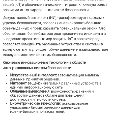
вещей (IoT) и облачные вычисления, играют ключевую роль в
развитии интегрированных систем безопасности.
Искусственный интеллект (ИИ) трансформирует подходы к
угрозам безопасности, позволяя анализировать большие
объемы данных и предсказывать потенциальные риски. Это
обеспечивает более быстрое реагирование на инциденты и
внедрение проактивных мер защиты. IoT, в свою очередь,
позволяет объединять различные устройства и системы в
единую сеть, что улучшает обмен данными и взаимодействие
между элементами системы безопасности.
Ключевые инновационные технологии в области
интегрированных систем безопасности:
Искусственный интеллект:
автоматизация анализа
данных и принятия решений.
Интернет вещей:
интеграция различных устройств в
единую информационную сеть.
Облачные вычисления:
возможность хранения и
обработки данных в облаке для повышения
доступности и гибкости систем.
Биометрические технологии:
использование
уникальных биометрических данных для
идентификации пользователей.