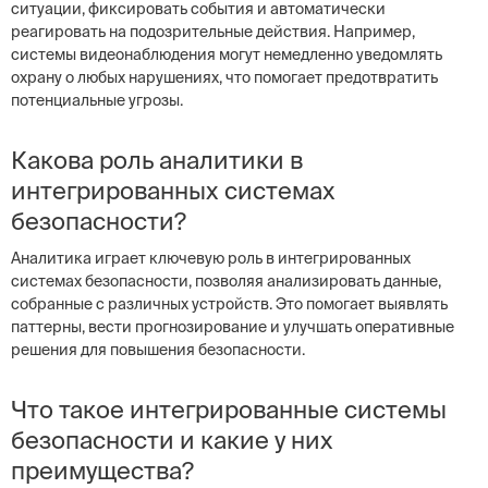
ситуации, фиксировать события и автоматически
реагировать на подозрительные действия. Например,
системы видеонаблюдения могут немедленно уведомлять
охрану о любых нарушениях, что помогает предотвратить
потенциальные угрозы.
Какова роль аналитики в
интегрированных системах
безопасности?
Аналитика играет ключевую роль в интегрированных
системах безопасности, позволяя анализировать данные,
собранные с различных устройств. Это помогает выявлять
паттерны, вести прогнозирование и улучшать оперативные
решения для повышения безопасности.
Что такое интегрированные системы
безопасности и какие у них
преимущества?