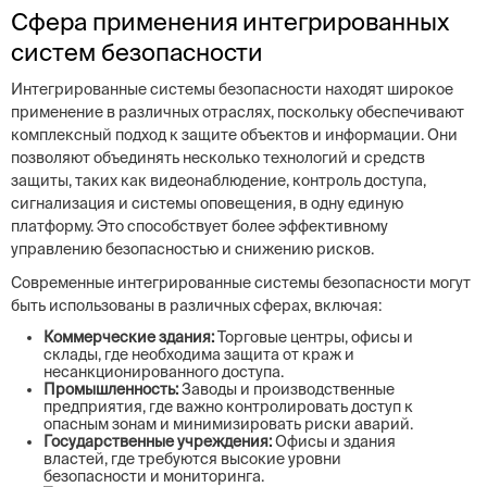
Сфера применения интегрированных
систем безопасности
Интегрированные системы безопасности находят широкое
применение в различных отраслях, поскольку обеспечивают
комплексный подход к защите объектов и информации. Они
позволяют объединять несколько технологий и средств
защиты, таких как видеонаблюдение, контроль доступа,
сигнализация и системы оповещения, в одну единую
платформу. Это способствует более эффективному
управлению безопасностью и снижению рисков.
Современные интегрированные системы безопасности могут
быть использованы в различных сферах, включая:
Коммерческие здания:
Торговые центры, офисы и
склады, где необходима защита от краж и
несанкционированного доступа.
Промышленность:
Заводы и производственные
предприятия, где важно контролировать доступ к
опасным зонам и минимизировать риски аварий.
Государственные учреждения:
Офисы и здания
властей, где требуются высокие уровни
безопасности и мониторинга.