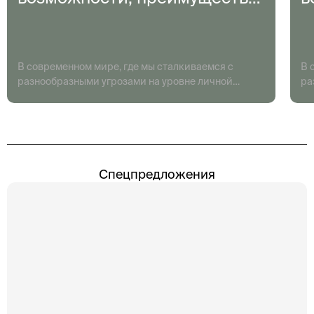
и новые горизонты
и
В современном мире, где мы сталкиваемся с
В 
разнообразными угрозами на уровне личной
ра
безопасности, корпоративного контроля и защиты
бе
данных, интегрированные системы безопасности
да
становятся важнейшим инструментом для
ст
обеспечения безопасности. Они представляют
об
собой комплексные решения, которые объединяют
со
в себе различные технологии и процессы,
в 
Спецпредложения
создавая единую платформу для управления
со
безопасностью. Это особенно актуально для
бе
организаций, стремящихся оптимизировать свои
ор
расходы […]
ра