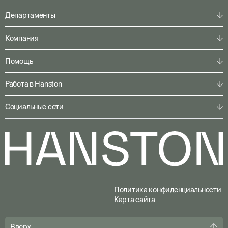
Департаменты
Физическая охрана
Компания
Пультовая охрана
Личная охрана
О компании
Помощь
Консалтинг
Наша команда
Системы безопасности
Клиентам
Решения по секторам
Работа в Hanston
Партнерам
Конфигуратор
Пресс-центр
Служба ГБР
Кейсы
Карьера
Социальные сети
Горячая линия SOC 24/7
Акции
Отправить резюме
Гарантии
Арсенал
Оплата
Vkontakte
Документы
Дзен
Лицензии
Telegram
Благодарности
Политика конфиденциальности
Карта сайта
Вверх