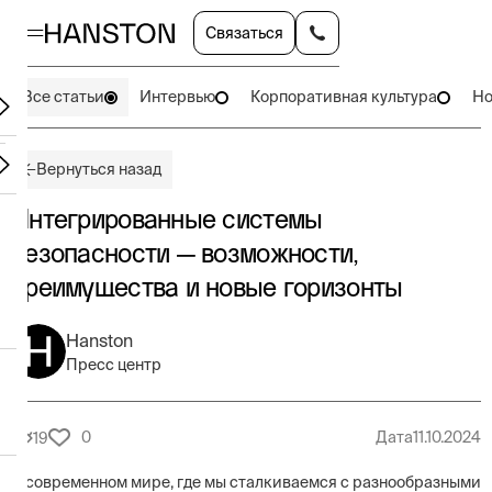
Связаться
Все статьи
Интервью
Корпоративная культура
Но
Вернуться назад
Интегрированные системы
безопасности — возможности,
преимущества и новые горизонты
Hanston
Пресс центр
0
Дата
11.10.2024
19
В современном мире, где мы сталкиваемся с разнообразными