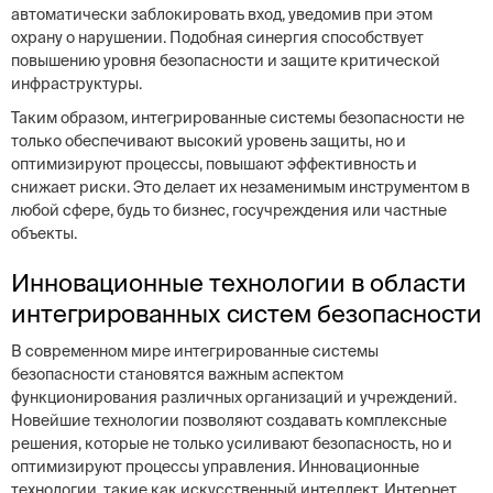
автоматически заблокировать вход, уведомив при этом
охрану о нарушении. Подобная синергия способствует
повышению уровня безопасности и защите критической
инфраструктуры.
Таким образом, интегрированные системы безопасности не
только обеспечивают высокий уровень защиты, но и
оптимизируют процессы, повышают эффективность и
снижает риски. Это делает их незаменимым инструментом в
любой сфере, будь то бизнес, госучреждения или частные
объекты.
Инновационные технологии в области
интегрированных систем безопасности
В современном мире интегрированные системы
безопасности становятся важным аспектом
функционирования различных организаций и учреждений.
Новейшие технологии позволяют создавать комплексные
решения, которые не только усиливают безопасность, но и
оптимизируют процессы управления. Инновационные
технологии, такие как искусственный интеллект, Интернет