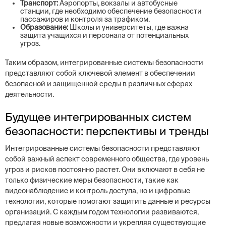
Транспорт:
Аэропорты, вокзалы и автобусные
станции, где необходимо обеспечение безопасности
пассажиров и контроля за трафиком.
Образование:
Школы и университеты, где важна
защита учащихся и персонала от потенциальных
угроз.
Таким образом, интегрированные системы безопасности
представляют собой ключевой элемент в обеспечении
безопасной и защищенной среды в различных сферах
деятельности.
Будущее интегрированных систем
безопасности: перспективы и тренды
Интегрированные системы безопасности представляют
собой важный аспект современного общества, где уровень
угроз и рисков постоянно растет. Они включают в себя не
только физические меры безопасности, такие как
видеонаблюдение и контроль доступа, но и цифровые
технологии, которые помогают защитить данные и ресурсы
организаций. С каждым годом технологии развиваются,
предлагая новые возможности и укрепляя существующие