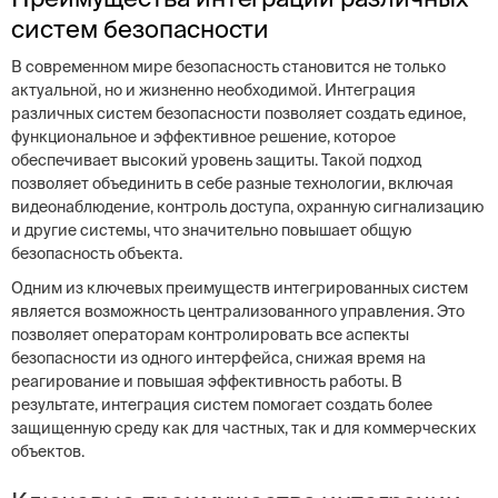
систем безопасности
В современном мире безопасность становится не только
актуальной, но и жизненно необходимой. Интеграция
различных систем безопасности позволяет создать единое,
функциональное и эффективное решение, которое
обеспечивает высокий уровень защиты. Такой подход
позволяет объединить в себе разные технологии, включая
видеонаблюдение, контроль доступа, охранную сигнализацию
и другие системы, что значительно повышает общую
безопасность объекта.
Одним из ключевых преимуществ интегрированных систем
является возможность централизованного управления. Это
позволяет операторам контролировать все аспекты
безопасности из одного интерфейса, снижая время на
реагирование и повышая эффективность работы. В
результате, интеграция систем помогает создать более
защищенную среду как для частных, так и для коммерческих
объектов.