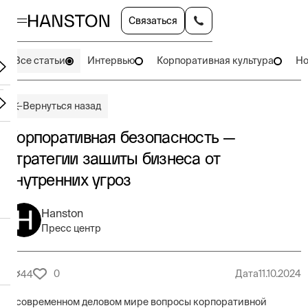
Связаться
Все статьи
Интервью
Корпоративная культура
Но
Вернуться назад
Корпоративная безопасность —
стратегии защиты бизнеса от
внутренних угроз
Hanston
Пресс центр
0
Дата
11.10.2024
44
В современном деловом мире вопросы корпоративной