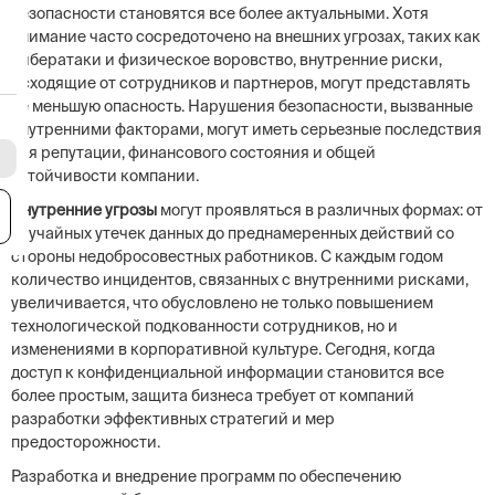
безопасности становятся все более актуальными. Хотя
внимание часто сосредоточено на внешних угрозах, таких как
кибератаки и физическое воровство, внутренние риски,
исходящие от сотрудников и партнеров, могут представлять
не меньшую опасность. Нарушения безопасности, вызванные
внутренними факторами, могут иметь серьезные последствия
для репутации, финансового состояния и общей
устойчивости компании.
Внутренние угрозы
могут проявляться в различных формах: от
я
случайных утечек данных до преднамеренных действий со
стороны недобросовестных работников. С каждым годом
количество инцидентов, связанных с внутренними рисками,
увеличивается, что обусловлено не только повышением
технологической подкованности сотрудников, но и
изменениями в корпоративной культуре. Сегодня, когда
доступ к конфиденциальной информации становится все
более простым, защита бизнеса требует от компаний
разработки эффективных стратегий и мер
предосторожности.
Разработка и внедрение программ по обеспечению