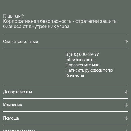
Главная
Корпоративная безопасность - стратегии защиты
бизнеса от внутренних угроз
Свяжитесь с нами
8 (800) 600-39-77
Info@hanston.ru
Перезвоните мне
Написать руководителю
Контакты
Департаменты
Физическая охрана
Компания
Пультовая охрана
Личная охрана
О компании
Помощь
Консалтинг
Наша команда
Системы безопасности
Клиентам
Решения по секторам