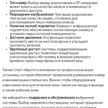
Тип камер:
Выбор между аналоговыми и IP-камерами
может влиять на качество записи и возможности
удаленного доступа.
Разрешение изображения:
Чем выше разрешение,
тем лучше качество видео, что важно для
распознавания лиц и номерных знаков.
Наличие ночной подсветки:
Камеры с инфракрасной
подсветкой обеспечивают качественную съемку в
условиях недостаточной освещенности.
Датчики движения:
Эта функция позволяет
экономить место на жестком диске и упрощает
просмотр записей.
Удаленный доступ:
Системы, поддерживающие
удаленный доступ, позволяют владельцам
контролировать обстановку в режиме реального
времени через смартфоны или компьютеры.
Также стоит обратить внимание на
профессиональную
установку
, которая обеспечит правильное размещение камер
и минимизацию слепых зон. Важно, чтобы оборудование
охватывало все критические зоны, такие как входы и выходы,
а также рабочие зоны.
Не забывайте о
поддержке и обслуживании
выбранной
системы. Выбор надежного поставщика, который предлагает
гарантию и поддержку, поможет вам избежать проблем в