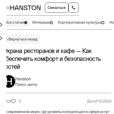
Связаться
Все статьи
Интервью
Корпоративная культура
Но
Вернуться назад
Охрана ресторанов и кафе — Как
обеспечить комфорт и безопасность
гостей
Hanston
Пресс центр
0
Дата
11.10.2024
13
В современном мире, где уровень конкуренции в сфере услуг