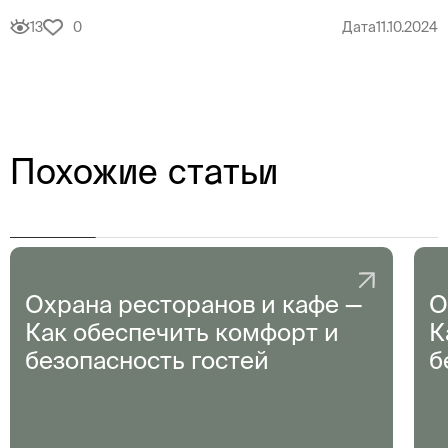
13
0
Дата
11.10.2024
Похожие статьи
Охрана ресторанов и кафе —
О
Как обеспечить комфорт и
К
безопасность гостей
б