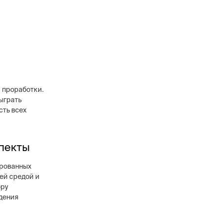
 проработки.
ыграть
сть всех
спекты
ированных
ей средой и
ору
едения