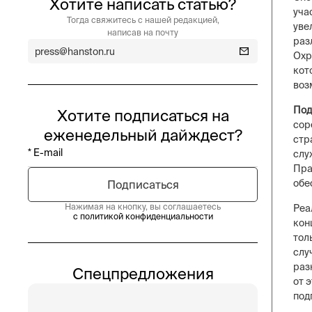
Хотите написать статью?
уча
Тогда свяжитесь с нашей редакцией,
уве
написав на почту
раз
press@hanston.ru
Охр
кот
воз
Под
Хотите подписаться на
сор
еженедельный дайждест?
стр
слу
Пра
обе
Нажимая на кнопку, вы соглашаетесь
Реа
с политикой конфиденциальности
кон
тол
слу
раз
Спецпредложения
от 
под