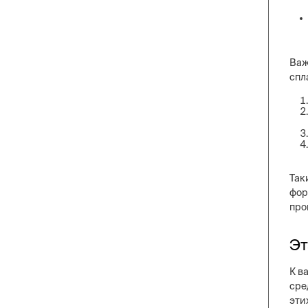
Важ
спл
Так
фор
про
Эт
К в
сре
эти