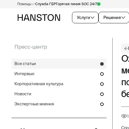
Помощь
Служба ГБР
Горячая линия SOC 24/7
Услуги
Решения
Пресс-центр
О
Все статьи
м
Интервью
п
Корпоративная культура
б
Новости
Экспертные мнения
1
Спо