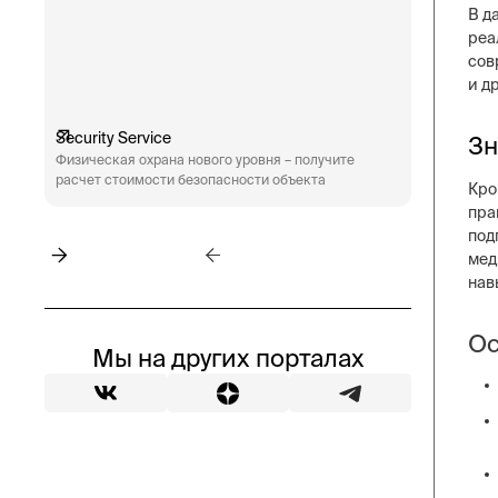
В д
реа
сов
и д
Security Service
Engineeri
Зн
Физическая охрана нового уровня – получите
Техническ
расчет стоимости безопасности объекта
аудит сис
Кро
пожарная 
пра
под
мед
нав
Ос
Мы на других порталах