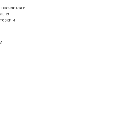
аключается в
ельно
отовки и
и