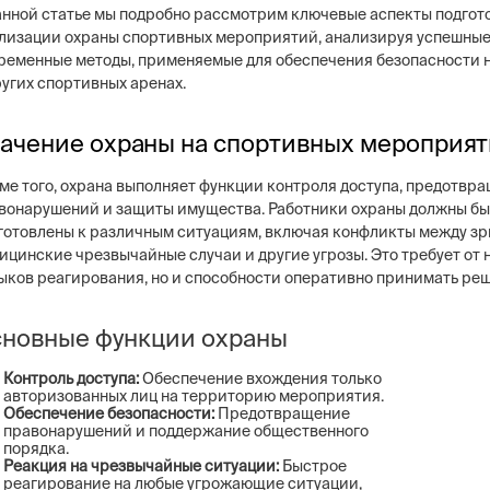
анной статье мы подробно рассмотрим ключевые аспекты подгот
лизации охраны спортивных мероприятий, анализируя успешные
ременные методы, применяемые для обеспечения безопасности н
ругих спортивных аренах.
ng
Постовая охрана объекто
ачение охраны на спортивных мероприят
ие системы безопасности бизнеса –
Физическая охрана объектов н
тем, видеонаблюдение, СКУД,
типов постов, 3 категории охр
ме того, охрана выполняет функции контроля доступа, предотвр
сигнализация
конфигуратор расчета стоимо
вонарушений и защиты имущества. Работники охраны должны бы
услуг
готовлены к различным ситуациям, включая конфликты между зр
ицинские чрезвычайные случаи и другие угрозы. Это требует от н
ыков реагирования, но и способности оперативно принимать ре
новные функции охраны
Контроль доступа:
Обеспечение вхождения только
авторизованных лиц на территорию мероприятия.
Обеспечение безопасности:
Предотвращение
правонарушений и поддержание общественного
порядка.
Реакция на чрезвычайные ситуации:
Быстрое
реагирование на любые угрожающие ситуации,