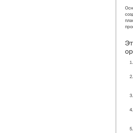
Осн
соз
пла
про
Эт
ор