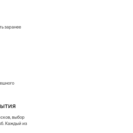
ть заранее
пешного
бытия
исков, выбор
жб. Каждый из