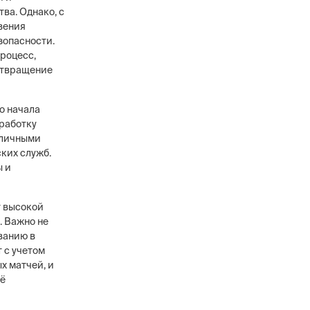
ва. Однако, с
вения
зопасности.
роцесс,
дотвращение
о начала
зработку
зличными
ких служб.
ы и
т высокой
. Важно не
ванию в
 с учетом
х матчей, и
её