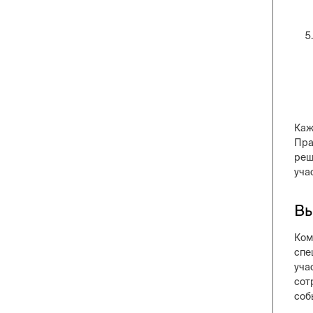
Каж
Пра
реш
уча
Вы
Ком
спе
уча
сот
соб