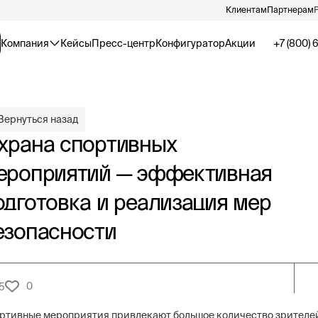
Клиентам
Партнерам
Компания
Кейсы
Пресс-центр
Конфигуратор
Акции
+7 (800) 
Вернуться назад
храна спортивных
ероприятий — эффективная
одготовка и реализация мер
езопасности
0
5
ртивные мероприятия привлекают большое количество зрителе