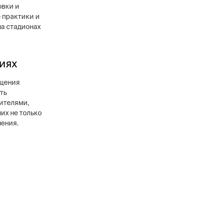
овки и
 практики и
а стадионах
в
иях
ового уровня, 12
анников,
ащения
сти охранных
ть
ителями,
их не только
шения.