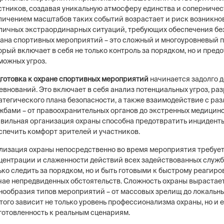
стников, создавая уникальную атмосферу единства и соперничест
личением масштабов таких событий возрастает и риск возникно
личных экстраординарных ситуаций, требующих обеспечения бе
ана спортивных мероприятий – это сложный и многоуровневый п
орый включает в себя не только контроль за порядком, но и пре
можных угроз.
готовка к охране спортивных мероприятий
начинается задолго д
евнований. Это включает в себя анализ потенциальных угроз, ра
атегического плана безопасности, а также взаимодействие с ра
жбами – от правоохранительных органов до экстренных медицинс
вильная организация охраны способна предотвратить инцидент
спечить комфорт зрителей и участников.
лизация охраны непосредственно во время мероприятия требуе
центрации и слаженности действий всех задействованных служб
ько следить за порядком, но и быть готовыми к быстрому реагиро
чае непредвиденных обстоятельств. Сложность охраны вырастает
нообразия типов мероприятий – от массовых зрелищ до локальны
этого зависит не только уровень профессионализма охраны, но и 
готовленность к реальным сценариям.