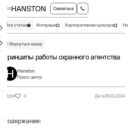
Связаться
Все статьи
Интервью
Корпоративная культура
Но
Вернуться назад
Принципы работы охранного агентства
Hanston
Пресс центр
0
Дата
29.02.2024
274
Содержание: