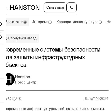
Связаться
Все статьи
Интервью
Корпоративная культура
Но
Вернуться назад
Современные системы безопасности
для защиты инфраструктурных
объектов
Hanston
Пресс центр
0
Дата
11.10.2024
62
Современные инфраструктурные объекты, такие как мосты,