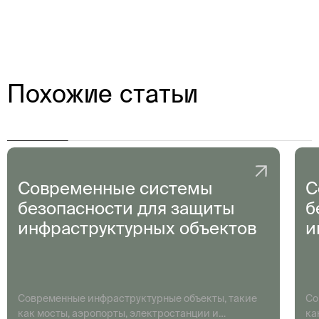
Похожие статьи
Современные системы
С
безопасности для защиты
б
инфраструктурных объектов
и
Современные инфраструктурные объекты, такие
Со
как мосты, аэропорты, электростанции и
ка