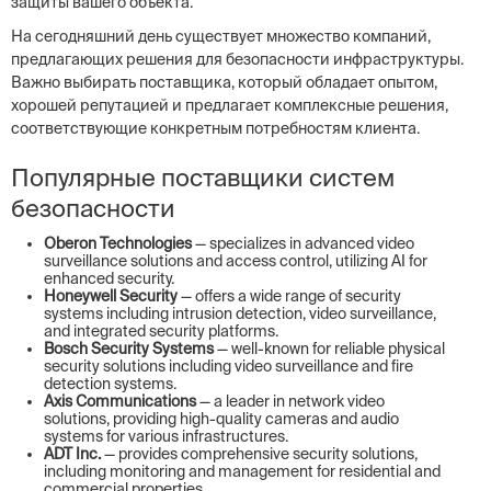
защиты вашего объекта.
На сегодняшний день существует множество компаний,
предлагающих решения для безопасности инфраструктуры.
Важно выбирать поставщика, который обладает опытом,
хорошей репутацией и предлагает комплексные решения,
соответствующие конкретным потребностям клиента.
Популярные поставщики систем
безопасности
Oberon Technologies
— specializes in advanced video
surveillance solutions and access control, utilizing AI for
enhanced security.
Honeywell Security
— offers a wide range of security
systems including intrusion detection, video surveillance,
and integrated security platforms.
Bosch Security Systems
— well-known for reliable physical
security solutions including video surveillance and fire
detection systems.
Axis Communications
— a leader in network video
solutions, providing high-quality cameras and audio
systems for various infrastructures.
ADT Inc.
— provides comprehensive security solutions,
including monitoring and management for residential and
commercial properties.