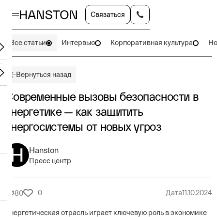
Связаться
Все статьи
Интервью
Корпоративная культура
Но
Вернуться назад
Современные вызовы безопасности в
энергетике — как защитить
энергосистемы от новых угроз
Hanston
Пресс центр
0
Дата
11.10.2024
80
Энергетическая отрасль играет ключевую роль в экономике