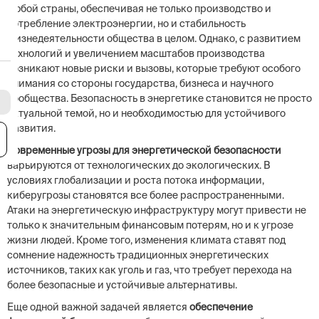
любой страны, обеспечивая не только производство и
потребление электроэнергии, но и стабильность
жизнедеятельности общества в целом. Однако, с развитием
технологий и увеличением масштабов производства
возникают новые риски и вызовы, которые требуют особого
внимания со стороны государства, бизнеса и научного
сообщества. Безопасность в энергетике становится не просто
актуальной темой, но и необходимостью для устойчивого
развития.
я
Современные угрозы для энергетической безопасности
варьируются от технологических до экологических. В
условиях глобализации и роста потока информации,
киберугрозы становятся все более распространенными.
Атаки на энергетическую инфраструктуру могут привести не
только к значительным финансовым потерям, но и к угрозе
жизни людей. Кроме того, изменения климата ставят под
сомнение надежность традиционных энергетических
источников, таких как уголь и газ, что требует перехода на
более безопасные и устойчивые альтернативы.
Еще одной важной задачей является
обеспечение