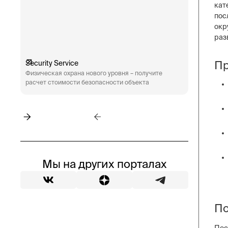
кат
пос
окр
раз
Пр
Security Service
Engineeri
Физическая охрана нового уровня – получите
Техническ
расчет стоимости безопасности объекта
аудит сис
пожарная 
Мы на других порталах
По