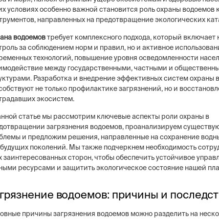
их условиях особенно важной становится роль охраны водоемов к
трументов, направленных на предотвращение экологических кат
ана водоемов
требует комплексного подхода, который включает 
троль за соблюдением норм и правил, но и активное использован
ременных технологий, повышение уровня осведомленности насе
имодействие между государственными, частными и общественн
уктурами. Разработка и внедрение эффективных систем охраны 
собствуют не только профилактике загрязнений, но и восстанов
традавших экосистем.
анной статье мы рассмотрим ключевые аспекты роли охраны в
дотвращении загрязнения водоемов, проанализируем существ
блемы и предложим решения, направленные на сохранение водн
 будущих поколений. Мы также подчеркнем необходимость сотру
х заинтересованных сторон, чтобы обеспечить устойчивое управ
ными ресурсами и защитить экологическое состояние нашей пла
грязнение водоемов: причины и последс
овные причины загрязнения водоемов можно разделить на неск