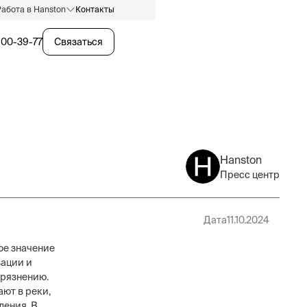
Работа в Hanston
Контакты
600-39-77
Связаться
Hanston
Пресс центр
Дата
11.10.2024
ое значение
зации и
грязнению.
ют в реки,
ления. В