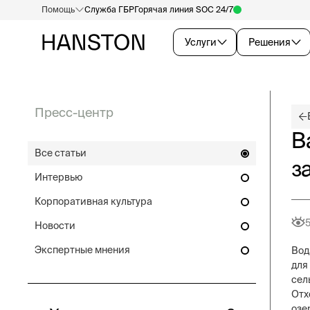
Помощь
Служба ГБР
Горячая линия SOC 24/7
Услуги
Решения
Пресс-центр
В
Все статьи
з
Интервью
Корпоративная культура
Новости
Экспертные мнения
Вод
для
сел
Отх
озе