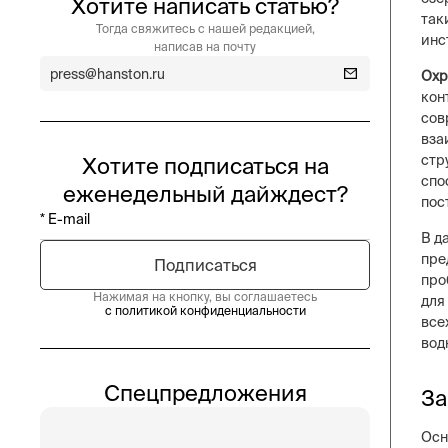
Хотите написать статью?
так
Тогда свяжитесь с нашей редакцией,
инс
написав на почту
press@hanston.ru
Охр
кон
сов
вза
стр
Хотите подписаться на
спо
еженедельный дайждест?
пос
В д
пре
про
Нажимая на кнопку, вы соглашаетесь
для
с политикой конфиденциальности
все
вод
Спецпредложения
За
Осн