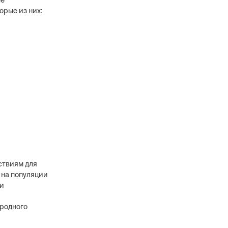
ые
орые из них:
ы
ствиям для
 на популяции
 и
иродного