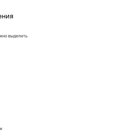
ения
жно выделить
 и