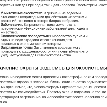
ледствия загрязнения водоемов многогранны и имеют негативн
ледствия как для природы, так и для человека. Рассмотрим некот
Уничтожение экосистем:
Загрязненные водоемы
становятся непригодными для обитания животных и
растений, что ведет к потере биоразнообразия.
Заболевания:
Загрязненная вода может стать
источником инфекционных заболеваний для людей и
животных.
Экономические последствия:
Рыболовство, туризм и
отдых на воде страдают от загрязнения, что
приводит к экономическим потерям.
Загрязнение почвы:
Загрязненные водоемы могут
приводить к ухудшению состояния почвы вблизи, что
ухудшает условия для сельского хозяйства.
ачение охраны водоемов для экосистем
рязнение водоемов может привести к катастрофическим послед
системы и здоровья человека. Уменьшение качества воды влияет
ных организмов, что, в свою очередь, нарушает пищевые цепочки
системные взаимодействия. Поэтому охрана водоемов не только
дотвращает загрязнение, но и способствует восстановлению пр
анса.