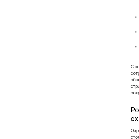
С ц
сот
общ
стр
сох
Ро
ох
Охр
сто