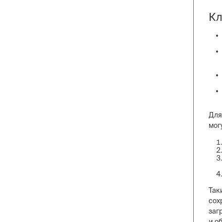
Кл
Для
мог
Так
сох
заг
и о