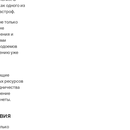
ак одного из
астроф.
не только
ие
ления и
ыми
водоемов
лению уже
ующие
ых ресурсов
дничества
ление
неты.
твия
олько