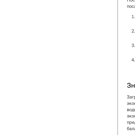
Пос
пос
Зн
Заг
эко
вод
эко
пре
бал