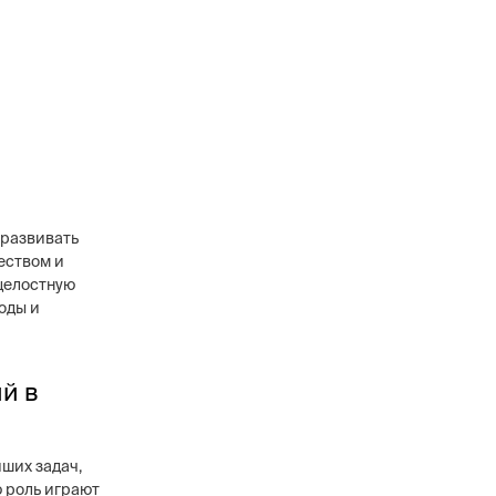
 развивать
еством и
целостную
оды и
й в
ших задач,
 роль играют