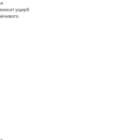
 и
наносит ущерб
тойчивого
в
ового уровня, 12
анников,
сти охранных