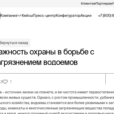
Клиентам
Партнерам
Компания
Кейсы
Пресс-центр
Конфигуратор
Акции
+7 (800) 
Вернуться назад
ажность охраны в борьбе с
агрязнением водоемов
1
53
а – источник жизни на планете, и ее чистота имеет первостепенн
 всех живых существ. Однако, с ростом промышленности, урбани
ьского хозяйства, водоемы становятся все более уязвимыми к за
оды, химикаты и многочисленные загрязняющие вещества попада
ра и моря, нанося огромный ущерб экосистемам и здоровью насе