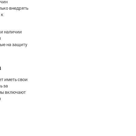
ичин
лько внедрять
 к
ри наличии
и
ые на защиту
в
ет иметь свои
ь за
мы включают
и