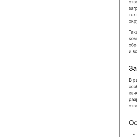
отв
заг
тех
окр
Так
ком
обр
и в
За
В р
осо
кач
раз
отв
Ос