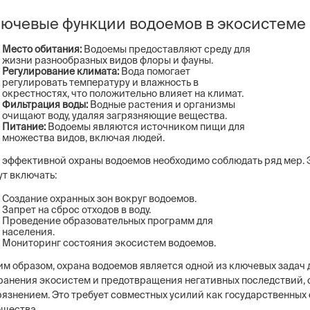
ючевые функции водоемов в экосистеме
Место обитания:
Водоемы предоставляют среду для
жизни разнообразных видов флоры и фауны.
Регулирование климата:
Вода помогает
регулировать температуру и влажность в
окрестностях, что положительно влияет на климат.
Фильтрация воды:
Водные растения и организмы
очищают воду, удаляя загрязняющие вещества.
Питание:
Водоемы являются источником пищи для
множества видов, включая людей.
 эффективной охраны водоемов необходимо соблюдать ряд мер. 
ут включать:
Создание охранных зон вокруг водоемов.
Запрет на сброс отходов в воду.
Проведение образовательных программ для
населения.
Мониторинг состояния экосистем водоемов.
им образом, охрана водоемов является одной из ключевых задач 
ранения экосистем и предотвращения негативных последствий, 
рязнением. Это требует совместных усилий как государственных 
бщества.