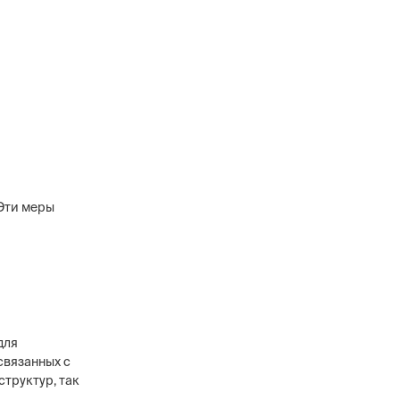
Эти меры
для
связанных с
структур, так