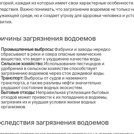
егорий, каждая из которых имеет свои характерные особенности
ледствия. Важно понимать, что загрязнение водоемов не только 
ужающей среде, но и создает угрозу для здоровья человека и ус
вития.
ичины загрязнения водоемов
ng
Постовая охрана объекто
ие системы безопасности бизнеса –
Физическая охрана объектов н
тем, видеонаблюдение, СКУД,
типов постов, 3 категории охр
Промышленные выбросы:
Фабрики и заводы нередко
сигнализация
сбрасывают в реки и озера опасные химические
конфигуратор расчета стоимо
вещества, что ведет к ухудшению качества воды.
услуг
Сельское хозяйство:
Использование пестицидов и
удобрений в сельском хозяйстве способствует
загрязнению водоемов через сток дождевой воды.
Транспорт:
Выбросы от судов и наземного
транспорта, а также разливы нефти значительно
ухудшают состояние водных экосистем.
Бытовые отходы:
Неправильная утилизация бытовых
отходов может привести к их попаданию в водоемы,
загрязняя их и ухудшая условия жизни водных
организмов.
следствия загрязнения водоемов