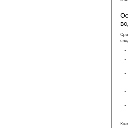
Ос
во
Сре
сле
Каж