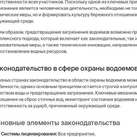
етственности всех участников. Поскольку одной из ключевых пр
рязнения является человеческая деятельность, необходимо не то
нические меры, но и формировать культуру бережного отношения
ужающей среде.
им образом, предотвращение загрязнения водоемов возможно п
плексного подхода, который включает как законодательные, так 
азовательные меры, а также технические инновации, направленн
осстановление водных ресурсов.
конодательство в сфере охраны водоемо
азных странах законодательство в области охраны водоемов мож
бенности, однако основным принципом остается строгий контрол
еством воды и предотвращение загрязнения. Ключевые механиз
решения на сброс сточных вод, мониторинг состояния водоемов 
етственность за ущерб, причиненный окружающей среде.
новные элементы законодательства
Системы лицензирования:
Все предприятия,